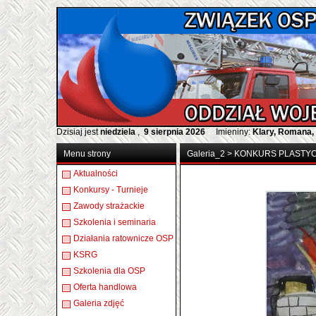
Dzisiaj jest
niedziela
,
9 sierpnia 2026
Imieniny:
Klary, Romana,
Menu strony
Galeria_2
>
KONKURS PLASTY
Aktualności
Konkursy - Turnieje
Zawody strażackie
Szkolenia i seminaria
Działania ratownicze OSP
KSRG
Szkolenia dla OSP
Oferta handlowa
Galeria zdjęć