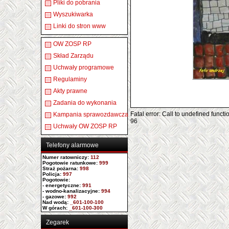
Pliki do pobrania
Wyszukiwarka
Linki do stron www
OW ZOSP RP
Skład Zarządu
Uchwały programowe
Regulaminy
Akty prawne
Zadania do wykonania
Fatal error: Call to undefined func
Kampania sprawozdawcza
96
Uchwały OW ZOSP RP
Telefony alarmowe
Numer ratowniczy
:
112
Pogotowie ratunkowe:
999
Straż pożarna:
998
Policja:
997
Pogotowie:
- energetyczne:
991
- wodno-kanalizacyjne:
994
- gazowe:
992
Nad wodą:
_601-100-100
W górach:
_601-100-300
Zegarek