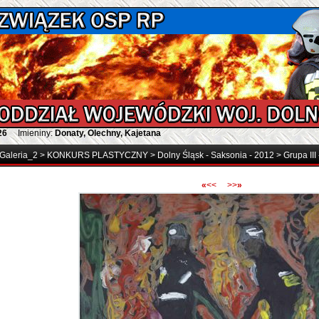
26
Imieniny:
Donaty, Olechny, Kajetana
Galeria_2
>
KONKURS PLASTYCZNY
>
Dolny Śląsk - Saksonia - 2012
>
Grupa III
«
<<
>>
»