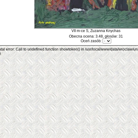
VII m-ce S, Zuzanna Knychas
Obecna ocena: 3.48, głosów: 31
Oceń zasób:
tal error: Call to undefined function showtoken() in /usr/local/www/data/wroclaw/un
6