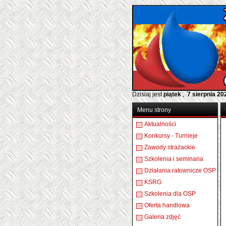
Dzisiaj jest
piątek
,
7 sierpnia 20
Menu strony
Aktualności
Konkursy - Turnieje
Zawody strażackie
Szkolenia i seminaria
Działania ratownicze OSP
KSRG
Szkolenia dla OSP
Oferta handlowa
Galeria zdjęć