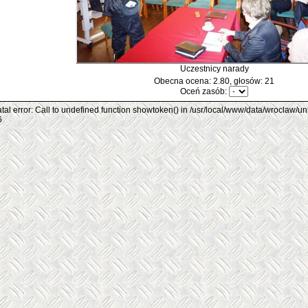
Uczestnicy narady
Obecna ocena: 2.80, głosów: 21
Oceń zasób:
tal error: Call to undefined function showtoken() in /usr/local/www/data/wroclaw/un
6