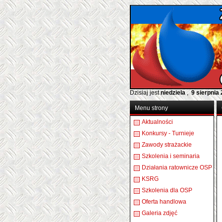
Dzisiaj jest
niedziela
,
9 sierpnia
Menu strony
Aktualności
Konkursy - Turnieje
Zawody strażackie
Szkolenia i seminaria
Działania ratownicze OSP
KSRG
Szkolenia dla OSP
Oferta handlowa
Galeria zdjęć