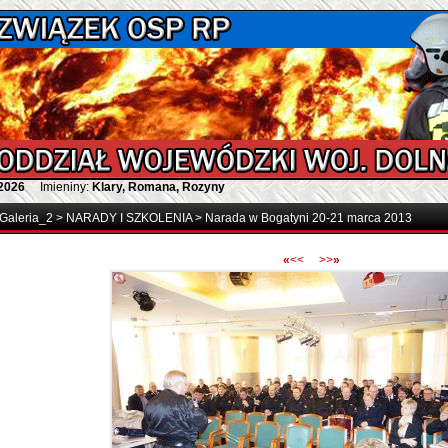
 2026
Imieniny:
Klary, Romana, Rozyny
Galeria_2
>
NARADY I SZKOLENIA
>
Narada w Bogatyni 20-21 marca 2013
«
<<
>>
»