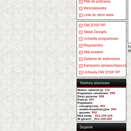
Pliki do pobrania
Wyszukiwarka
Linki do stron www
OW ZOSP RP
Skład Zarządu
Uchwały programowe
Regulaminy
Fa
9
Akty prawne
Zadania do wykonania
Kampania sprawozdawcza
Uchwały OW ZOSP RP
Telefony alarmowe
Numer ratowniczy
:
112
Pogotowie ratunkowe:
999
Straż pożarna:
998
Policja:
997
Pogotowie:
- energetyczne:
991
- wodno-kanalizacyjne:
994
- gazowe:
992
Nad wodą:
_601-100-100
W górach:
_601-100-300
Zegarek