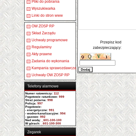
Pliki do pobrania
Wyszukiwarka
Linki do stron www
OW ZOSP RP
Skład Zarządu
Uchwały programowe
Przepisz kod
Regulaminy
zabezpieczający:
Akty prawne
Zadania do wykonania
Kampania sprawozdawcza
Uchwały OW ZOSP RP
Telefony alarmowe
Numer ratowniczy
:
112
Pogotowie ratunkowe:
999
Straż pożarna:
998
Policja:
997
Pogotowie:
- energetyczne:
991
- wodno-kanalizacyjne:
994
- gazowe:
992
Nad wodą:
_601-100-100
W górach:
_601-100-300
Zegarek