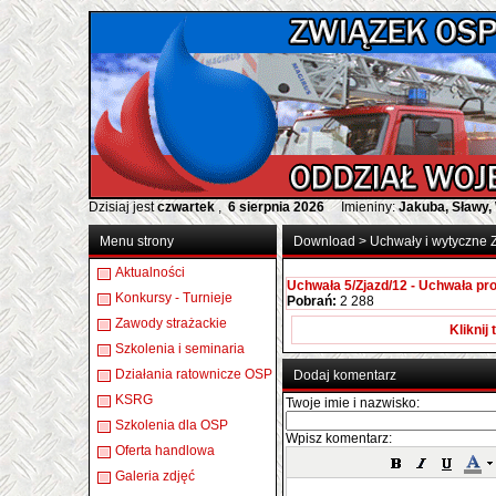
Dzisiaj jest
czwartek
,
6 sierpnia 2026
Imieniny:
Jakuba, Sławy,
Menu strony
Download
>
Uchwały i wytyczne
Aktualności
Uchwała 5/Zjazd/12 - Uchwała p
Konkursy - Turnieje
Pobrań:
2 288
Zawody strażackie
Kliknij
Szkolenia i seminaria
Działania ratownicze OSP
Dodaj komentarz
KSRG
Twoje imie i nazwisko:
Szkolenia dla OSP
Wpisz komentarz:
Oferta handlowa
Galeria zdjęć