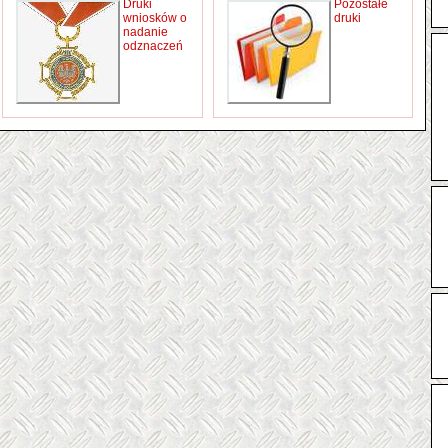
Druki
Pozostałe
wniosków o
druki
nadanie
odznaczeń