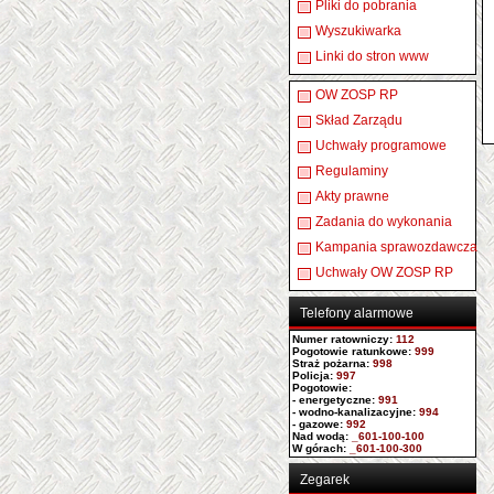
Pliki do pobrania
Wyszukiwarka
Linki do stron www
OW ZOSP RP
Skład Zarządu
Uchwały programowe
Regulaminy
Akty prawne
Zadania do wykonania
Kampania sprawozdawcza
Uchwały OW ZOSP RP
Telefony alarmowe
Numer ratowniczy
:
112
Pogotowie ratunkowe:
999
Straż pożarna:
998
Policja:
997
Pogotowie:
- energetyczne:
991
- wodno-kanalizacyjne:
994
- gazowe:
992
Nad wodą:
_601-100-100
W górach:
_601-100-300
Zegarek