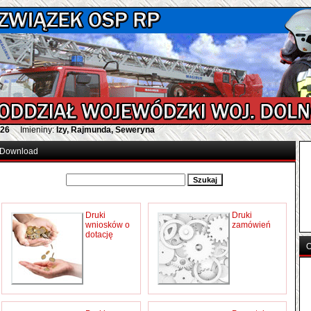
026
Imieniny:
Izy, Rajmunda, Seweryna
Download
Druki
Druki
wniosków o
zamówień
dotację
O