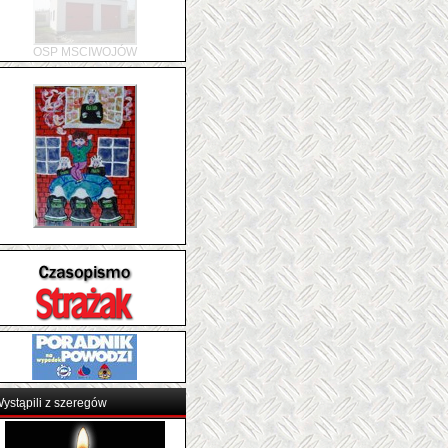
OSP BARCINEK
ystąpili z szeregów