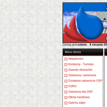
Dzisiaj jest
sobota
,
8 sierpnia 2
Menu strony
Aktualności
Konkursy - Turnieje
Zawody strażackie
Szkolenia i seminaria
Działania ratownicze OSP
KSRG
Szkolenia dla OSP
Oferta handlowa
Galeria zdjęć