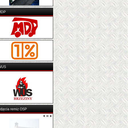
MDP
WUS
djęcia remiz OSP