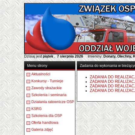
Dzisiaj jest
piątek
,
7 sierpnia 2026
Imieniny:
Donaty, Olechny, 
Menu strony
Zadania do wykonania w bieżący
Aktualności
ZADANIA DO REALIZACJI 
Konkursy - Turnieje
ZADANIA DO REALIZACJI 
ZADANIA DO REALIZACJI 
Zawody strażackie
ZADANIA DO REALIZACJ
Szkolenia i seminaria
Działania ratownicze OSP
KSRG
Szkolenia dla OSP
Oferta handlowa
Galeria zdjęć