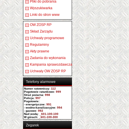
Pliki do pobrania
Wyszukiwarka
Linki do stron www
OW ZOSP RP
Skład Zarządu
Uchwały programowe
Regulaminy
Akty prawne
Zadania do wykonania
Kampania sprawozdawcza
Uchwały OW ZOSP RP
Telefony alarmowe
Numer ratowniczy
:
112
Pogotowie ratunkowe:
999
Straż pożarna:
998
Policja:
997
Pogotowie:
- energetyczne:
991
- wodno-kanalizacyjne:
994
- gazowe:
992
Nad wodą:
_601-100-100
W górach:
_601-100-300
Zegarek