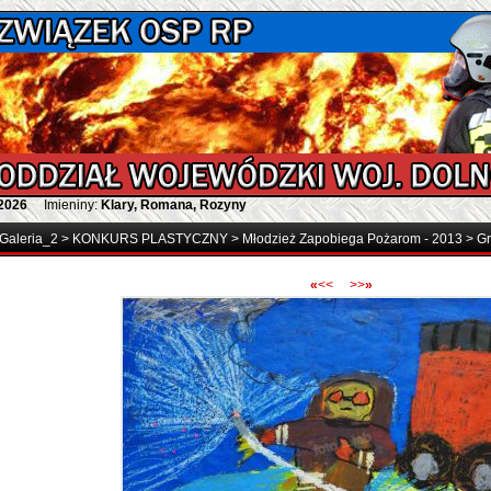
 2026
Imieniny:
Klary, Romana, Rozyny
Galeria_2
>
KONKURS PLASTYCZNY
>
Młodzież Zapobiega Pożarom - 2013
>
Gr
«
<<
>>
»