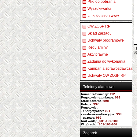
Pliki do pobrania
Wyszukiwarka
Linki do stron www
OW ZOSP RP
Skład Zarządu
Uchwały programowe
Regulaminy
Fa
9
Akty prawne
Zadania do wykonania
Kampania sprawozdawcza
Uchwały OW ZOSP RP
Telefony alarmowe
Numer ratowniczy
:
112
Pogotowie ratunkowe:
999
Straż pożarna:
998
Policja:
997
Pogotowie:
- energetyczne:
991
- wodno-kanalizacyjne:
994
- gazowe:
992
Nad wodą:
_601-100-100
W górach:
_601-100-300
Zegarek