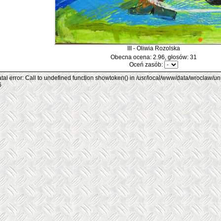
III - Oliwia Rozolska
Obecna ocena: 2.96, głosów: 31
Oceń zasób:
tal error: Call to undefined function showtoken() in /usr/local/www/data/wroclaw/un
6