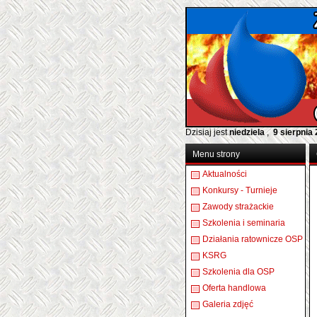
Dzisiaj jest
niedziela
,
9 sierpnia
Menu strony
Aktualności
Konkursy - Turnieje
Zawody strażackie
Szkolenia i seminaria
Działania ratownicze OSP
KSRG
Szkolenia dla OSP
Oferta handlowa
Galeria zdjęć