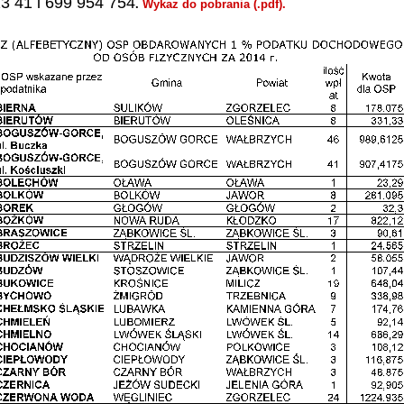
3 41 i 699 954 754
.
Wykaz do pobrania (.pdf).