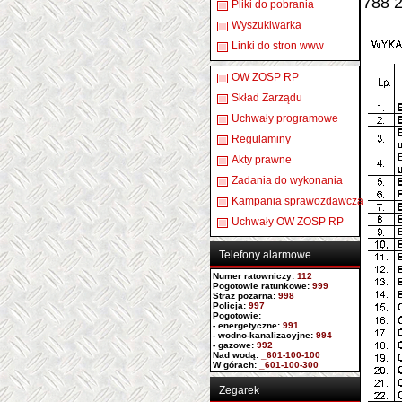
788 2
Pliki do pobrania
Wyszukiwarka
Linki do stron www
OW ZOSP RP
Skład Zarządu
Uchwały programowe
Regulaminy
Akty prawne
Zadania do wykonania
Kampania sprawozdawcza
Uchwały OW ZOSP RP
Telefony alarmowe
Numer ratowniczy
:
112
Pogotowie ratunkowe:
999
Straż pożarna:
998
Policja:
997
Pogotowie:
- energetyczne:
991
- wodno-kanalizacyjne:
994
- gazowe:
992
Nad wodą:
_601-100-100
W górach:
_601-100-300
Zegarek