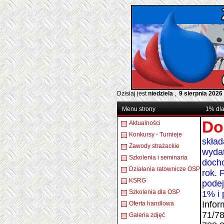
Dzisiaj jest
niedziela
,
9 sierpnia 2026
Menu strony
1% dl
Do
Aktualności
Konkursy - Turnieje
skład
Zawody strażackie
wyda
Szkolenia i seminaria
doch
Działania ratownicze OSP
rok. 
KSRG
podej
Szkolenia dla OSP
1% i 
Infor
Oferta handlowa
71/78
Galeria zdjęć