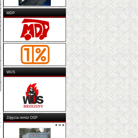
MDP
WUS
Zdjęcia remiz OSP