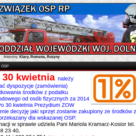
Imieniny:
Klary, Romana, Rozyny
a OSP
 30 kwietnia
należy
ać dyspozycje (zamówienia)
tkowania środków z podatku
odowego od osób fizycznych za 2014
Po 30 kwietnia Prezydium ZOW
mie decyzję jaki sprzęt zostanie zakupiony ze środków 
przekazany dla wskazanej OSP.
macji w sprawie udziela Pani Mariola Kramarz-Kosior tel.
8 23 40,