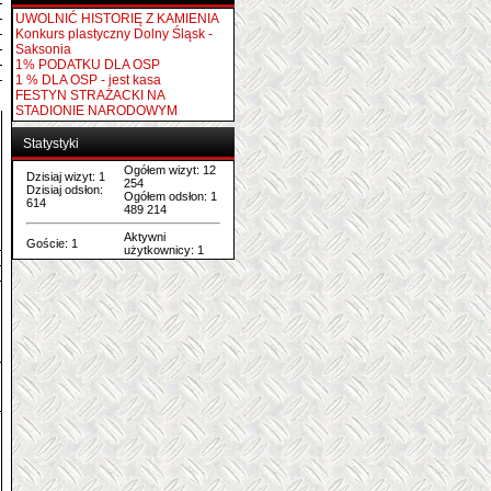
UWOLNIĆ HISTORIĘ Z KAMIENIA
Konkurs plastyczny Dolny Śląsk -
Saksonia
1% PODATKU DLA OSP
1 % DLA OSP - jest kasa
FESTYN STRAŻACKI NA
STADIONIE NARODOWYM
Statystyki
Ogółem wizyt: 12
Dzisiaj wizyt: 1
254
Dzisiaj odsłon:
Ogółem odsłon: 1
614
489 214
Aktywni
Goście: 1
użytkownicy: 1