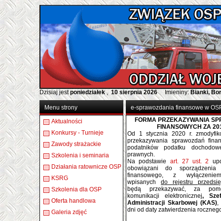
Dzisiaj jest
poniedziałek
,
10 sierpnia 2026
Imieniny:
Bianki, B
Menu strony
e-sprawozdania finansowe w OS
FORMA PRZEKAZYWANIA S
Aktualności
FINANSOWYCH ZA 201
Konkursy - Turnieje
Od 1 stycznia 2020 r. zmodyfi
przekazywania sprawozdań fina
Zawody strażackie
podatników podatku dochodo
prawnych.
Szkolenia i seminaria
Na podstawie
art. 27 ust. 2
upd
Działania ratownicze OSP
obowiązani do sporządzenia 
finansowego, z wyłączenie
KSRG
wpisanych
do rejestru przeds
będą przekazywać, za pom
Szkolenia dla OSP
komunikacji elektronicznej
, Sze
Oferta handlowa
Administracji Skarbowej (KAS)
,
dni od daty zatwierdzenia roczne
Galeria zdjęć