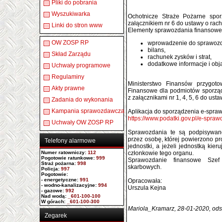
Pliki do pobrania
Wyszukiwarka
Ochotnicze Straże Pożarne spo
załącznikiem nr 6 do ustawy o rac
Linki do stron www
Elementy sprawozdania finansowe
OW ZOSP RP
wprowadzenie do sprawozd
bilans,
Skład Zarządu
rachunek zysków i strat,
dodatkowe informacje i obja
Uchwały programowe
Regulaminy
Ministerstwo Finansów przygoto
Akty prawne
Finansowe dla podmiotów sporzą
z załącznikami nr 1, 4, 5, 6 do us
Zadania do wykonania
Kampania sprawozdawcza
Aplikacja do sporządzenia e-spraw
https://www.podatki.gov.pl/e-spraw
Uchwały OW ZOSP RP
Sprawozdania te są podpisywa
przez osobę, której powierzono p
Telefony alarmowe
jednostki, a jeżeli jednostką kie
Numer ratowniczy
:
112
członkowie tego organu.
Pogotowie ratunkowe:
999
Sprawozdanie finansowe Sze
Straż pożarna:
998
skarbowych.
Policja:
997
Pogotowie:
- energetyczne:
991
Opracowała:
- wodno-kanalizacyjne:
994
Urszula Kejna
- gazowe:
992
Nad wodą:
_601-100-100
W górach:
_601-100-300
Mariola_Kramarz, 28-01-2020, ods
Zegarek