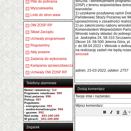
WAŻNE ! Beneficjentami programu
Pliki do pobrania
(OSP) z terenu województwa dolno
Wyszukiwarka
warunków:
1) uzyskanie pozytywnej opinii 
Linki do stron www
Państwowej Straży Pożarnej we Wr
upoważnionej o zasadności realiz
OW ZOSP RP
2) po zakończeniu naboru wniosków
Komendantem Wojewódzkim Państw
Skład Zarządu
Wnioski należy składać do jednego
ul. Jastrzębia 24, 58-310 Szczawno 
Uchwały programowe
Okrzei 16, 58-500 Jelenia Góra, p
Regulaminy
r. do 08.04.2022 r. Wnioski o dof
na realizację zadań nie będą rozp
Akty prawne
wniosek
Zadania do wykonania
Kampania sprawozdawcza
admin, 15-03-2022, odsłon: 2757
Uchwały OW ZOSP RP
Telefony alarmowe
Dodaj komentarz
Numer ratowniczy
:
112
Pogotowie ratunkowe:
999
Twoje imie i nazwisko:
Straż pożarna:
998
Policja:
997
Pogotowie:
Wpisz komentarz:
- energetyczne:
991
- wodno-kanalizacyjne:
994
- gazowe:
992
Nad wodą:
_601-100-100
W górach:
_601-100-300
Zegarek