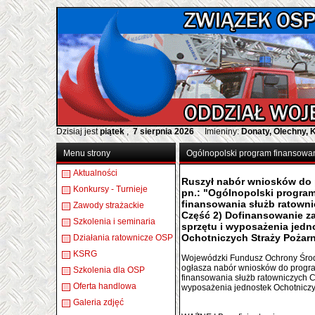
Dzisiaj jest
piątek
,
7 sierpnia 2026
Imieniny:
Donaty, Olechny, 
Menu strony
Ogólnopolski program finansowan
Aktualności
Ruszył nabór wniosków do
Konkursy - Turnieje
pn.: "Ogólnopolski progra
finansowania służb ratown
Zawody strażackie
Część 2) Dofinansowanie z
Szkolenia i seminaria
sprzętu i wyposażenia jedn
Ochotniczych Straży Pożar
Działania ratownicze OSP
KSRG
Wojewódzki Fundusz Ochrony Środ
ogłasza nabór wniosków do progra
Szkolenia dla OSP
finansowania służb ratowniczych C
Oferta handlowa
wyposażenia jednostek Ochotniczy
Galeria zdjęć