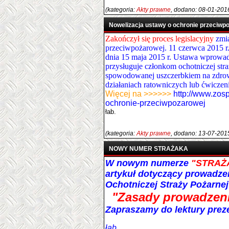
(kategoria:
Akty prawne
, dodano: 08-01-201
Nowelizacja ustawy o ochronie przeciwp
Zakończył się proces legislacyjny
zmi
przeciwpożarowej. 11 czerwca 2015 r.
dnia 15 maja 2015 r. Ustawa wprowad
przysługuje członkom ochotniczej stra
spowodowanej uszczerbkiem na zdrow
działaniach ratowniczych lub ćwiczen
Więcej na >>>>>>
http://www.zos
ochronie-przeciwpozarowej
łab.
(kategoria:
Akty prawne
, dodano: 13-07-201
NOWY NUMER STRAŻAKA
W nowym numerze
"STRAŻ
artykuł dotyczący prowadze
Ochotniczej Straży Pożarnej
"Zasady prowadzeni
Zapraszamy do lektury prez
łab.