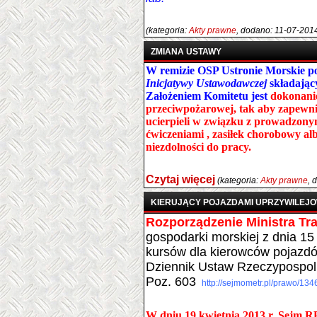
(kategoria:
Akty prawne
, dodano: 11-07-201
ZMIANA USTAWY
W remizie OSP Ustronie Morskie p
Inicjatywy Ustawodawczej
składający
Założeniem Komitetu jest
dokonani
przeciwpożarowej, tak aby zapewn
ucierpieli w związku z prowadzony
ćwiczeniami , zasiłek chorobowy alb
niezdolności do pracy.
Czytaj więcej
(kategoria:
Akty prawne
, 
KIERUJĄCY POJAZDAMI UPRZYWILEJ
Rozporządzenie Ministra Tr
gospodarki morskiej z dnia 15
kursów dla kierowców pojazd
Dziennik Ustaw Rzeczypospolit
Poz. 603
http://sejmometr.pl/prawo/13
W dniu 19 kwietnia 2013 r. Sejm R