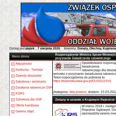
Dzisiaj jest
piątek
,
7 sierpnia 2026
Imieniny:
Donaty, Olechny, Kajetana
Rozporządzenie Ministra Spraw Wewnętrz
Menu strony
przyznanie świadczenia ratowniczego
Opublikowano rozporząd
Aktualności
świadczenia
Konkursy - Turnieje
ratowniczego dla straż
wniosku o przyznanie świadczenia ratownic
Zawody strażackie
Tekst rozporządzenia do pobrania tu:
https://dziennikustaw.gov.pl/DU/2022/316
Szkolenia i seminaria
Działania ratownicze OSP
(kategoria:
Akty prawne
, dodano: 15-03-202
KSRG
Szkolenia dla OSP
Zmiany w ustawie o Krajowym Rejestrz
Oferta handlowa
W marcu 2018 r. nastąp
Rejestrze Sądowym. Dla
Galeria zdjęć
wprowadziły pewne nowo