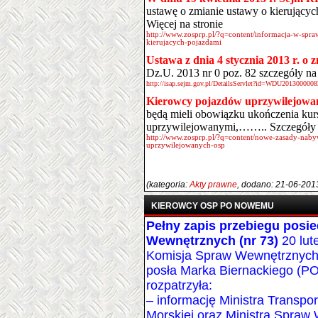
ustawę o zmianie ustawy o kierującyc
Więcej na stronie
http://www.zosprp.pl/?q=content/informacja-w-spr
kierujacych-pojazdami
Ustawa z dnia 4 stycznia 2013 r. o 
Dz.U. 2013 nr 0 poz. 82 szczegóły na 
http://isap.sejm.gov.pl/DetailsServlet?id=WDU2013000008
Kierowcy pojazdów uprzywilejowan
będą mieli obowiązku ukończenia kur
uprzywilejowanymi,…….. Szczegóły n
http://www.zosprp.pl/?q=content/nowe-zasady-nab
uprzywilejowanych-osp
(kategoria:
Akty prawne
, dodano: 21-06-201
KIEROWCY OSP PO NOWEMU
Pełny zapis przebiegu posi
Wewnętrznych (nr 73)
20 lut
Komisja Spraw Wewnętrznych
posła Marka Biernackiego (PO
rozpatrzyła:
– informację Ministra Transpo
Morskiej oraz Ministra Spra