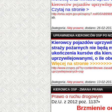
kierowców pojazdów uprzywilej
Czytaj na stronie >
http://orka.sejm.gov.pl/zapisy7.nsf/0/0A
ab.
(kategoria:
Akty prawne
, dodano: 26-02-201
UPRAWNIENIA KIEROWCÓW OSP PO N
Kierowcy pojazdów uprzywi
straży pożarnych nie będą 
ukończenia kursów dla kier
uprzywilejowanymi, o ile obe
Więcej na stronie >>>>>>
http://www.zosprp.pl/?q=content/nowe-zas
uprzywilejowanych-osp
(kategoria:
Akty prawne
, dodano: 13-02-201
KIEROWCA OSP - ZMIANA PRAWA
Prawo o ruchu drogowym
Dz.U. z 2012 poz. 1137•
Brzmienie o