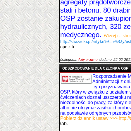
agregaty prądotwórcze,
stali i betonu, 80 drabi
OSP zostanie zakupio
hydraulicznych, 320 z
medycznego.
Więcej na stro
http://strazacki.pl/artyku%C5%82y/u
opr. łab.
(kategoria:
Akty prawne
, dodano: 25-02-201
ODSZKODOWANIE DLA CZŁONKA OSP
Rozporządzenie M
Administracji z dn
tryb przyznawania
OSP, który w związku z udziałem 
ćwiczeniach doznał uszczerbku n
niezdolności do pracy, za który 
albo nie otrzymał zasiłku chorob
na podstawie odrębnych przepisó
Pobierz dziennik ustaw >>>
http:
łab.