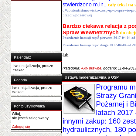
stwierdzono m.in.,
cały tekst n
q=content/stanowisko-zosp-rp-w-sprawie-pr
przeciwpozarowej
Bardzo ciekawa relacja z pos
Spraw Wewnętrznych
do obej
Posiedzenie komisji część pierwsza 2017-04-04 od
Posiedzenie komisji część druga 2017-04-04 od 20
łab.
Kalendarz
trwa inicjalizacja, prosze
(kategoria:
Akty prawne
, dodano: 11-04-201
czekac...
Ustawa modernizacyjna, a OSP
Pogoda
Programu mod
trwa inicjalizacja, prosze
czekac,
Straży Gran
Pożarnej i 
Konto użytkownika
latach 2017
Witaj,
nie jesteś zalogowany.
innymi zakup: 160 zes
Zaloguj się
hydraulicznych, 180 p