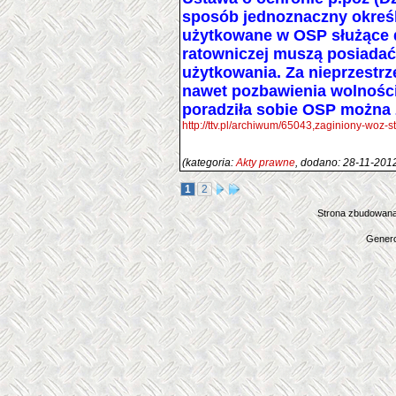
sposób jednoznaczny określ
użytkowane w OSP służące d
ratowniczej muszą posiada
użytkowania. Za nieprzestr
nawet pozbawienia wolności
poradziła sobie OSP można 
http://ttv.pl/archiwum/65043,zaginiony-woz-st
(kategoria:
Akty prawne
, dodano: 28-11-201
1
2
Strona zbudowana
Genero