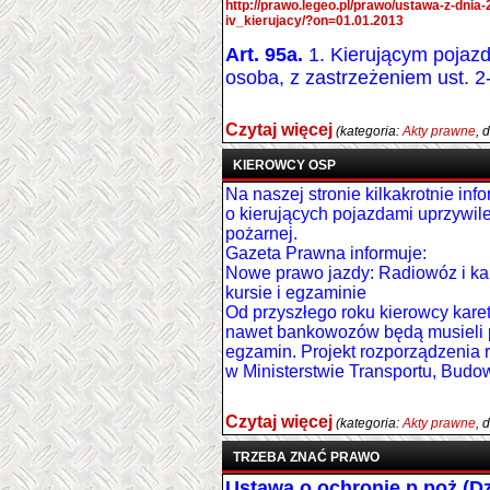
http://prawo.legeo.pl/prawo/ustawa-z-dni
iv_kierujacy/?on=01.01.2013
Art. 95a.
1. Kierującym pojaz
osoba, z zastrzeżeniem ust. 2-
Czytaj więcej
(kategoria:
Akty prawne
, 
KIEROWCY OSP
Na naszej stronie kilkakrotnie i
o kierujących pojazdami uprzywil
pożarnej.
Gazeta Prawna informuje:
Nowe prawo jazdy: Radiowóz i k
kursie i egzaminie
Od przyszłego roku kierowcy kare
nawet bankowozów będą musieli p
egzamin. Projekt rozporządzenia 
w Ministerstwie Transportu, Budo
Czytaj więcej
(kategoria:
Akty prawne
, 
TRZEBA ZNAĆ PRAWO
Ustawa o ochronie p.poż (Dz