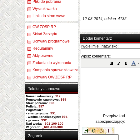
Pliki do pobrania
Wyszukiwarka
Linki do stron www
, 12-08-2014, odsłon: 4135
OW ZOSP RP
Skład Zarządu
Dodaj komentarz
Uchwały programowe
Twoje imie i nazwisko:
Regulaminy
Akty prawne
Wpisz komentarz:
Zadania do wykonania
Kampania sprawozdawcza
Uchwały OW ZOSP RP
Telefony alarmowe
Numer ratowniczy
:
112
Pogotowie ratunkowe:
999
Straż pożarna:
998
Policja:
997
Pogotowie:
- energetyczne:
991
Przepisz kod
- wodno-kanalizacyjne:
994
- gazowe:
992
zabezpieczający:
Nad wodą:
_601-100-100
W górach:
_601-100-300
Zegarek