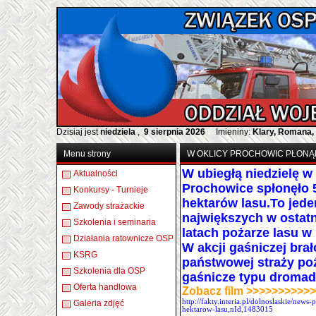
Dzisiaj jest
niedziela
,
9 sierpnia 2026
Imieniny:
Klary, Romana,
Menu strony
W OKLICY PROCHOWIC PŁONĄ
W ubiegłą niedzielę w
Aktualności
Prochowice spłonęło
Konkursy - Turnieje
hektarów
lasu.
To jede
Zawody strażackie
największych w ostat
Szkolenia i seminaria
latach pożarze lasu w 
Działania ratownicze OSP
W akcji gaśniczej brał
KSRG
państwowej straży poż
Szkolenia dla OSP
gaśnicze typu dromad
Oferta handlowa
Zobacz film >>>>>>>>>>
http://fakty.interia.pl/dolnoslaskie/ne
Galeria zdjęć
hektarow-lasu,nId,1483015