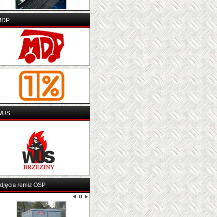
MDP
WUS
djęcia remiz OSP