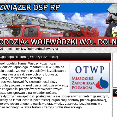
026
Imieniny:
Izy, Rajmunda, Seweryna
Ogólnopolski Turniej Wiedzy Pożarniczej
gólnopolski Turniej Wiedzy Pożarniczej
Młodzież Zapobiega Pożarom” (OTWP) ma na
elu popularyzowanie przepisów i kształtowanie
miejętności w zakresie ochrony ludności,
kologii, ratownictwa i ochrony
rzeciwpożarowej. W szczególności służy
opularyzowaniu wśród dzieci i młodzieży wiedzy
e znajomości przepisów przeciwpożarowych,
asad postępowania na wypadek pożaru,
O
raktycznych umiejętności posługiwania się podręcznym sprzętem gaśniczym,
iedzy na temat techniki pożarniczej, organizacji ochrony przeciwpożarowej,
zeroko rozumianego ratownictwa oraz wiedzy z zakresu bezpieczeństwa
owszechnego, a także historii i tradycji ruchu strażackiego.