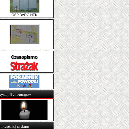
OSP BARCINEK
ystąpili z szeregów
ajczęściej czytane