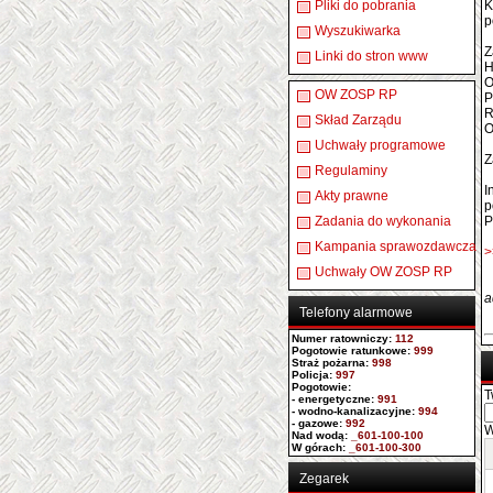
Pliki do pobrania
K
p
Wyszukiwarka
Z
Linki do stron www
H
O
OW ZOSP RP
P
R
Skład Zarządu
O
Uchwały programowe
Z
Regulaminy
I
Akty prawne
p
Zadania do wykonania
P
Kampania sprawozdawcza
>
Uchwały OW ZOSP RP
a
Telefony alarmowe
Numer ratowniczy
:
112
Pogotowie ratunkowe:
999
Straż pożarna:
998
Policja:
997
Pogotowie:
T
- energetyczne:
991
- wodno-kanalizacyjne:
994
- gazowe:
992
W
Nad wodą:
_601-100-100
W górach:
_601-100-300
Zegarek