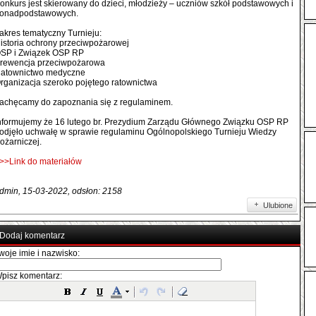
onkurs jest skierowany do dzieci, młodzieży – uczniów szkół podstawowych i
onadpodstawowych.
akres tematyczny Turnieju:
istoria ochrony przeciwpożarowej
SP i Związek OSP RP
rewencja przeciwpożarowa
atownictwo medyczne
rganizacja szeroko pojętego ratownictwa
achęcamy do zapoznania się z regulaminem.
nformujemy że 16 lutego br. Prezydium Zarządu Głównego Związku OSP RP
odjęło uchwałę w sprawie regulaminu Ogólnopolskiego Turnieju Wiedzy
ożarniczej.
>>Link do materiałów
dmin, 15-03-2022, odsłon: 2158
Ulubione
Dodaj komentarz
woje imie i nazwisko:
pisz komentarz: