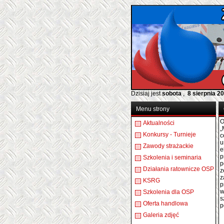
Dzisiaj jest
sobota
,
8 sierpnia 2
Menu strony
O
Aktualności
„
Konkursy - Turnieje
c
u
Zawody strażackie
e
p
Szkolenia i seminaria
p
Działania ratownicze OSP
z
z
KSRG
p
w
Szkolenia dla OSP
s
Oferta handlowa
p
Galeria zdjęć