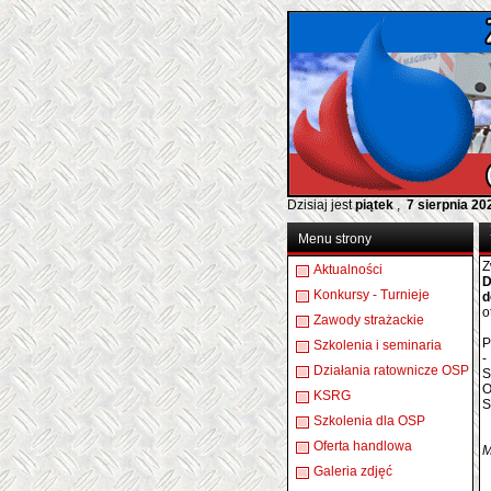
Dzisiaj jest
piątek
,
7 sierpnia 20
Menu strony
Z
Aktualności
D
Konkursy - Turnieje
d
o
Zawody strażackie
P
Szkolenia i seminaria
-
Działania ratownicze OSP
S
O
KSRG
S
Szkolenia dla OSP
Oferta handlowa
M
Galeria zdjęć