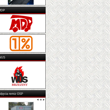
MDP
WUS
djęcia remiz OSP