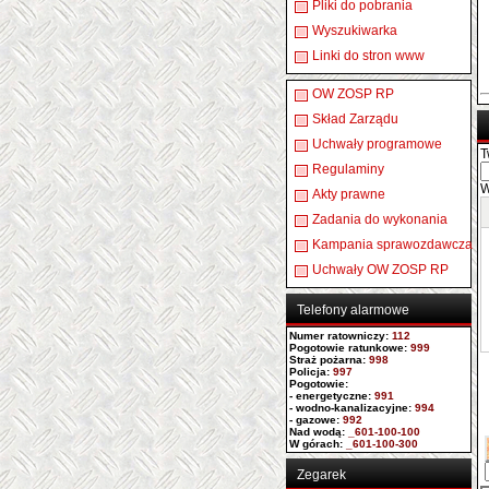
Pliki do pobrania
Wyszukiwarka
Linki do stron www
OW ZOSP RP
Skład Zarządu
Uchwały programowe
T
Regulaminy
W
Akty prawne
Zadania do wykonania
Kampania sprawozdawcza
Uchwały OW ZOSP RP
Telefony alarmowe
Numer ratowniczy
:
112
Pogotowie ratunkowe:
999
Straż pożarna:
998
Policja:
997
Pogotowie:
- energetyczne:
991
- wodno-kanalizacyjne:
994
- gazowe:
992
Nad wodą:
_601-100-100
W górach:
_601-100-300
Zegarek