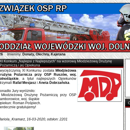
26
Imieniny:
Donaty, Olechny, Kajetana
XI Konkurs „Najlepsi z Najlepszych” na wzorową Młodzieżową Drużynę
Pożarniczą i jej Opiekuna
wyciężczynią XI Konkursu została
Młodzieżowa
rużyna Pożarnicza przy OSP Ruszów, woj.
olnośląskie
, a tytuł najlepszych Opiekunów
trzymali
Rafał Mesjasz
i
Aneta Dobrzańska
.
onadto Jury wyróżniło:
 Młodzieżową Drużynę Pożarniczą przy OSP
amborowice, woj. śląskie
piekun: Roman Pośpiech.
O
erdecznie gratulujemy!
ariola_Kramarz, 16-03-2020, odsłon: 2201