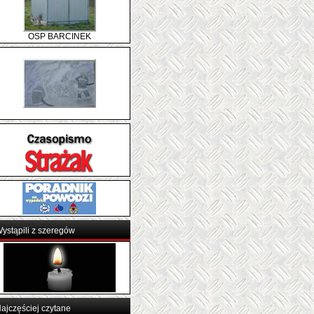
OSP BARCINEK
ystąpili z szeregów
ajczęściej czytane