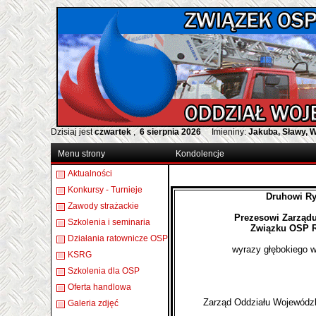
Dzisiaj jest
czwartek
,
6 sierpnia 2026
Imieniny:
Jakuba, Sławy, 
Menu strony
Kondolencje
Aktualności
Konkursy - Turnieje
Druhowi Ry
Zawody strażackie
Prezesowi Zarząd
Szkolenia i seminaria
Związku OSP R
Działania ratownicze OSP
wyrazy głębokiego w
KSRG
Szkolenia dla OSP
Oferta handlowa
Zarząd Oddziału Wojewódz
Galeria zdjęć