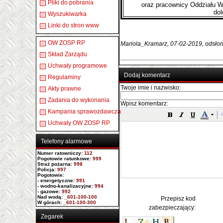
Pliki do pobrania
oraz pracownicy Oddziału 
dol
Wyszukiwarka
Linki do stron www
OW ZOSP RP
Mariola_Kramarz, 07-02-2019, odsłon
Skład Zarządu
Uchwały programowe
Dodaj komentarz
Regulaminy
Twoje imie i nazwisko:
Akty prawne
Zadania do wykonania
Wpisz komentarz:
Kampania sprawozdawcza
Uchwały OW ZOSP RP
Telefony alarmowe
Numer ratowniczy
:
112
Pogotowie ratunkowe:
999
Straż pożarna:
998
Policja:
997
Pogotowie:
- energetyczne:
991
- wodno-kanalizacyjne:
994
- gazowe:
992
Nad wodą:
_601-100-100
Przepisz kod
W górach:
_601-100-300
zabezpieczający:
Zegarek