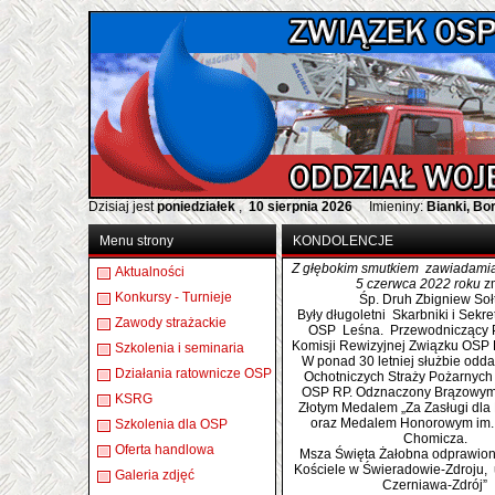
Dzisiaj jest
poniedziałek
,
10 sierpnia 2026
Imieniny:
Bianki, B
Menu strony
KONDOLENCJE
Z głębokim smutkiem zawiadamia
Aktualności
5 czerwca 2022 roku
z
Konkursy - Turnieje
Śp. Druh Zbigniew Soł
Były długoletni Skarbniki i Sekre
Zawody strażackie
OSP Leśna. Przewodniczący 
Komisji Rewizyjnej Związku OSP
Szkolenia i seminaria
W ponad 30 letniej służbie od
Działania ratownicze OSP
Ochotniczych Straży Pożarnych
OSP RP. Odznaczony Brązowym,
KSRG
Złotym Medalem „Za Zasługi dla
oraz Medalem Honorowym im.
Szkolenia dla OSP
Chomicza.
Oferta handlowa
Msza Święta Żałobna odprawion
Kościele w Świeradowie-Zdroju, u
Galeria zdjęć
Czerniawa-Zdrój”