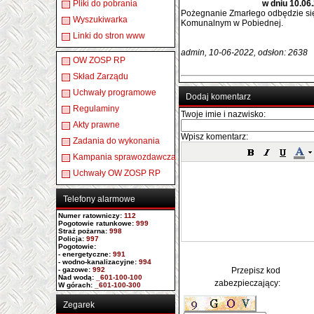
Pliki do pobrania
w dniu 10.06.
Pożegnanie Zmarłego odbędzie si
Wyszukiwarka
Komunalnym w Pobiednej.
Linki do stron www
admin, 10-06-2022, odsłon: 2638
OW ZOSP RP
Skład Zarządu
Uchwały programowe
Dodaj komentarz
Regulaminy
Twoje imie i nazwisko:
Akty prawne
Wpisz komentarz:
Zadania do wykonania
Kampania sprawozdawcza
Uchwały OW ZOSP RP
Telefony alarmowe
Numer ratowniczy
:
112
Pogotowie ratunkowe:
999
Straż pożarna:
998
Policja:
997
Pogotowie:
- energetyczne:
991
- wodno-kanalizacyjne:
994
- gazowe:
992
Przepisz kod
Nad wodą:
_601-100-100
zabezpieczający:
W górach:
_601-100-300
Zegarek