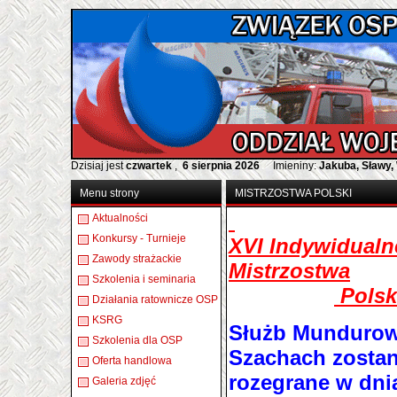
Dzisiaj jest
czwartek
,
6 sierpnia 2026
Imieniny:
Jakuba, Sławy,
Menu strony
MISTRZOSTWA POLSKI
Aktualności
Konkursy - Turnieje
XVI Indywidualn
Zawody strażackie
Mistrzostwa
Szkolenia i seminaria
Polsk
Działania ratownicze OSP
KSRG
Służb Munduro
Szkolenia dla OSP
Szachach zosta
Oferta handlowa
rozegrane w dni
Galeria zdjęć