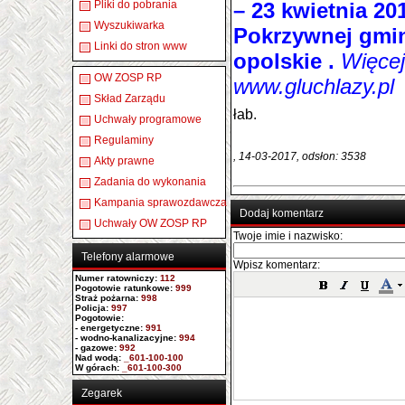
Pliki do pobrania
– 23 kwietnia 201
Wyszukiwarka
Pokrzywnej gmin
Linki do stron www
opolskie .
Więcej
OW ZOSP RP
www.gluchlazy.pl
Skład Zarządu
łab.
Uchwały programowe
Regulaminy
, 14-03-2017, odsłon: 3538
Akty prawne
Zadania do wykonania
Kampania sprawozdawcza
Dodaj komentarz
Uchwały OW ZOSP RP
Twoje imie i nazwisko:
Telefony alarmowe
Wpisz komentarz:
Numer ratowniczy
:
112
Pogotowie ratunkowe:
999
Straż pożarna:
998
Policja:
997
Pogotowie:
- energetyczne:
991
- wodno-kanalizacyjne:
994
- gazowe:
992
Nad wodą:
_601-100-100
W górach:
_601-100-300
Zegarek