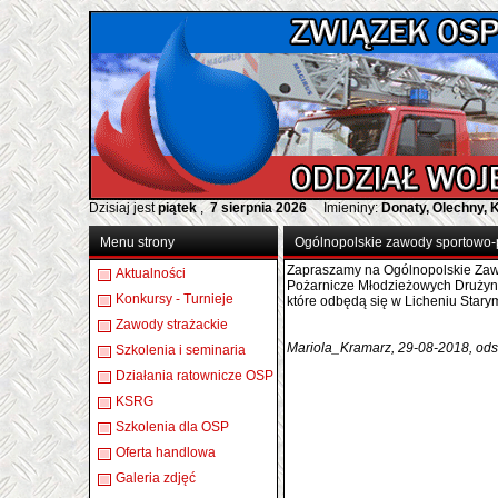
Dzisiaj jest
piątek
,
7 sierpnia 2026
Imieniny:
Donaty, Olechny, 
Menu strony
Ogólnopolskie zawody sportowo
Zapraszamy na Ogólnopolskie Za
Aktualności
Pożarnicze Młodzieżowych Drużyn
Konkursy - Turnieje
które odbędą się w Licheniu Starym
Zawody strażackie
Mariola_Kramarz, 29-08-2018, ods
Szkolenia i seminaria
Działania ratownicze OSP
KSRG
Szkolenia dla OSP
Oferta handlowa
Galeria zdjęć