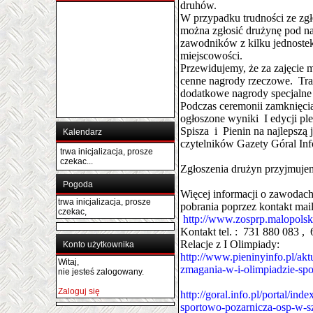
druhów.
W przypadku trudności ze zg
można zgłosić drużynę pod naz
zawodników z kilku jednoste
miejscowości.
Przewidujemy, że za zajęcie 
cenne nagrody rzeczowe. Tra
dodatkowe nagrody specjalne 
Podczas ceremonii zamknięci
ogłoszone wyniki I edycji pl
Spisza i Pienin na najlepszą
Kalendarz
czytelników Gazety Góral Inf
trwa inicjalizacja, prosze
czekac...
Zgłoszenia drużyn przyjmujem
Pogoda
Więcej informacji o zawodach
trwa inicjalizacja, prosze
pobrania poprzez kontakt ma
czekac,
http://www.zosprp.malopolsk
Kontakt tel. : 731 880 083 ,
Relacje z I Olimpiady:
Konto użytkownika
http://www.pieninyinfo.pl/akt
Witaj,
zmagania-w-i-olimpiadzie-sp
nie jesteś zalogowany.
Zaloguj się
http://goral.info.pl/portal/ind
sportowo-pozarnicza-osp-w-s