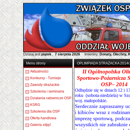
Dzisiaj jest
piątek
,
7 sierpnia 2026
Imieniny:
Donaty, Olechny, 
Menu strony
OPLIMPIADA STRAŻACKA 2014r.
II Ogólnopolska Ol
Aktualności
Sportowo-Pożarnicza 
Konkursy - Turnieje
OSP
– 2014
Zawody strażackie
Odbędzie się w dniach 12 i 13
Szkolenia i seminaria
roku (sobota-niedziela) w Sz
Działania ratownicze OSP
woj. małopolskie.
KSRG
Serdecznie zapraszamy u
Szkolenia dla OSP
i kibiców wraz z rodzina
imprezę sportową, podczas
Oferta handlowa
wszystkich nie zabraknie 
Galeria zdjęć