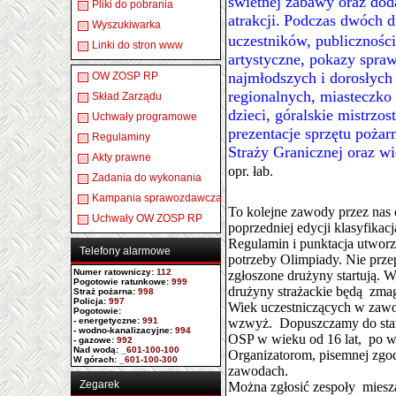
świetnej zabawy oraz do
Pliki do pobrania
atrakcji.
Podczas dwóch d
Wyszukiwarka
uczestników, publiczności
Linki do stron www
artystyczne, pokazy spra
najmłodszych i dorosłych 
OW ZOSP RP
regionalnych, miasteczko 
Skład Zarządu
dzieci, góralskie mistrzos
Uchwały programowe
prezentacje sprzętu poża
Regulaminy
Straży Granicznej oraz wi
Akty prawne
opr. łab.
Zadania do wykonania
Kampania sprawozdawcza
To kolejne zawody przez nas
Uchwały OW ZOSP RP
poprzedniej edycji klasyfika
Regulamin i punktacja utworz
Telefony alarmowe
potrzeby Olimpiady. Nie prze
Numer ratowniczy
:
112
zgłoszone drużyny startują.
Pogotowie ratunkowe:
999
drużyny strażackie będą zmag
Straż pożarna:
998
Policja:
997
Wiek uczestniczących w zawo
Pogotowie:
- energetyczne:
991
wzwyż. Dopuszczamy do start
- wodno-kanalizacyjne:
994
OSP w wieku od 16 lat, po w
- gazowe:
992
Nad wodą:
_601-100-100
Organizatorom, pisemnej zg
W górach:
_601-100-300
zawodach.
Zegarek
Można zgłosić zespoły mieszan