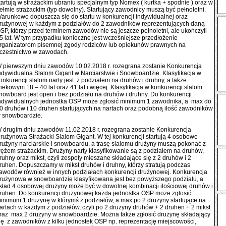
tartują w strażackim ubraniu specjalnym typ Nomex ( kurtka + spodnie ) oraz w
ełmie strażackim (typ dowolny). Startujący zawodnicy muszą być pełnoletni.
arunkowo dopuszcza się do startu w konkurencji indywidualnej oraz
rużynowej w każdym z podziałów do 2 zawodników reprezentujących daną
SP, którzy przed terminem zawodów nie są jeszcze pełnoletni, ale ukończyli
5 lat. W tym przypadku konieczne jest wcześniejsze przedłożenie
rganizatorom pisemnej zgody rodziców lub opiekunów prawnych na
czestnictwo w zawodach.
 pierwszym dniu zawodów 10.02.2018 r. rozegrana zostanie Konkurencja
ndywidualna Slalom Gigant w Narciarstwie i Snowboardzie. Klasyfikacja w
onkurencji slalom narty jest z podziałem na druhów i druhny, a także
iekowym 18 – 40 lat oraz 41 lat i więcej. Klasyfikacja w konkurencji slalom
nowboard jest open i bez podziału na druhów i druhny. Do konkurencji
ndywidualnych jednostka OSP może zgłosić minimum 1 zawodnika, a max do
0 druhów i 10 druhen startujących na nartach oraz podobną ilość zawodników
w snowboardzie.
 drugim dniu zawodów 11.02.2018 r. rozegrana zostanie Konkurencja
rużynowa Strażacki Slalom Gigant. W tej konkurencji startują 4 osobowe
rużyny narciarskie i snowboardu, a trasę slalomu drużyny muszą pokonać z
ężem strażackim. Drużyny narty klasyfikowanie są z podziałem na druhów,
ruhny oraz mikst, czyli zespoły mieszane składające się z 2 druhów i 2
ruhen. Dopuszczamy w mikst druhów i druhny, którzy stratują podczas
awodów również w innych podziałach konkurencji drużynowej. Konkurencja
rużynowa w snowboardzie klasyfikowana jest bez powyższego podziału, a
kład 4 osobowej drużyny może być w dowolnej kombinacji ilościowej druhów i
ruhen. Do konkurencji drużynowej każda jednostka OSP może zgłosić
inimum 1 drużynę w którymś z podziałów, a max po 2 drużyny startujące na
artach w każdym z podziałów, czyli po 2 drużyny druhów + 2 druhen + 2 mikst
raz max 2 drużyny w snowboardzie. Można także zgłosić drużynę składający
ię z zawodników z kilku jednostek OSP np. reprezentację miejscowości,