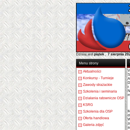
Dzisiaj jest
piątek
,
7 sierpnia 20
Menu strony
Aktualności
Konkursy - Turnieje
A
D
Zawody strażackie
r
N
Szkolenia i seminaria
Działania ratownicze OSP
KSRG
M
Szkolenia dla OSP
d
Oferta handlowa
W
z
Galeria zdjęć
a