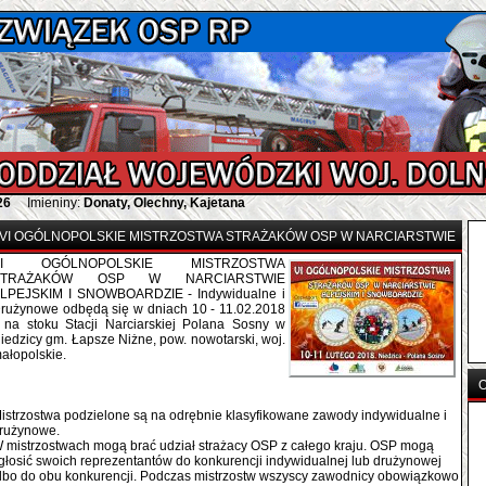
26
Imieniny:
Donaty, Olechny, Kajetana
VI OGÓLNOPOLSKIE MISTRZOSTWA STRAŻAKÓW OSP W NARCIARSTWIE
VI OGÓLNOPOLSKIE MISTRZOSTWA
STRAŻAKÓW OSP W NARCIARSTWIE
LPEJSKIM I SNOWBOARDZIE - Indywidualne i
rużynowe odbędą się w dniach 10 - 11.02.2018
. na stoku Stacji Narciarskiej Polana Sosny w
iedzicy gm. Łapsze Niżne, pow. nowotarski, woj.
małopolskie.
O
istrzostwa podzielone są na odrębnie klasyfikowane zawody indywidualne i
rużynowe.
 mistrzostwach mogą brać udział strażacy OSP z całego kraju. OSP mogą
głosić swoich reprezentantów do konkurencji indywidualnej lub drużynowej
lbo do obu konkurencji. Podczas mistrzostw wszyscy zawodnicy obowiązkowo