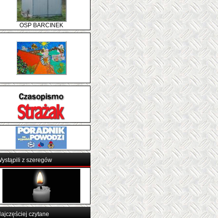
OSP BARCINEK
ystąpili z szeregów
ajczęściej czytane