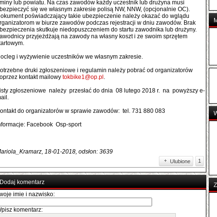
miny lub powiatu. Na czas zawodów każdy uczestnik lub drużyna musi
bezpieczyć się we własnym zakresie polisą NW, NNW, (opcjonalnie OC).
okument poświadczający takie ubezpieczenie należy okazać do wglądu
rganizatorom w biurze zawodów podczas rejestracji w dniu zawodów. Brak
bezpieczenia skutkuje niedopuszczeniem do startu zawodnika lub drużyny.
awodnicy przyjeżdżają na zawody na własny koszt i ze swoim sprzętem
tartowym.
ocleg i wyżywienie uczestników we własnym zakresie.
otrzebne druki zgłoszeniowe i regulamin należy pobrać od organizatorów
oprzez kontakt mailowy
tokbike1@op.pl
.
isty zgłoszeniowe należy przesłać do dnia 08 lutego 2018 r. na powyższy e-
ail.
ontakt do organizatorów w sprawie zawodów: tel. 731 880 083
nformacje: Facebook Osp-sport
ariola_Kramarz, 18-01-2018, odsłon: 3639
1
Ulubione
Dodaj komentarz
Z
woje imie i nazwisko:
pisz komentarz: