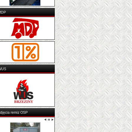
MDP
WUS
djęcia remiz OSP