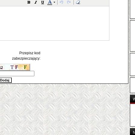
Przepisz kod
zabezpieczający:
W
N