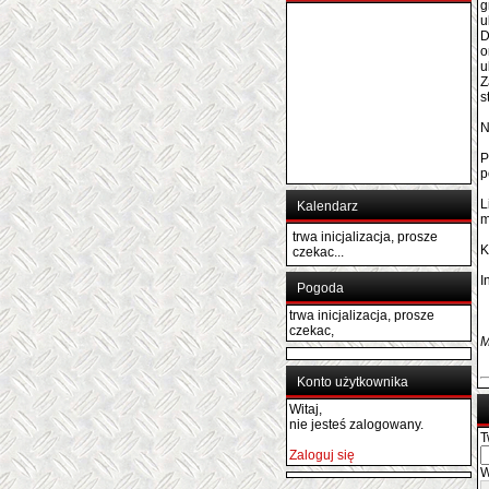
g
u
D
o
u
Z
s
N
P
p
L
Kalendarz
m
trwa inicjalizacja, prosze
K
czekac...
I
Pogoda
trwa inicjalizacja, prosze
czekac,
M
Konto użytkownika
Witaj,
nie jesteś zalogowany.
T
Zaloguj się
W