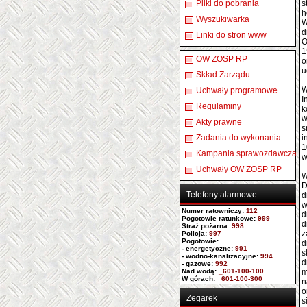
Pliki do pobrania
s
h
Wyszukiwarka
W
d
Linki do stron www
O
1
OW ZOSP RP
o
u
Skład Zarządu
W
Uchwały programowe
I
Regulaminy
k
w
Akty prawne
s
Zadania do wykonania
i
1
Kampania sprawozdawcza
Uchwały OW ZOSP RP
W
D
Telefony alarmowe
d
w
Numer ratowniczy
:
112
d
Pogotowie ratunkowe:
999
d
Straż pożarna:
998
z
Policja:
997
Pogotowie:
d
- energetyczne:
991
s
- wodno-kanalizacyjne:
994
d
- gazowe:
992
Nad wodą:
_601-100-100
m
W górach:
_601-100-300
n
o
Zegarek
s