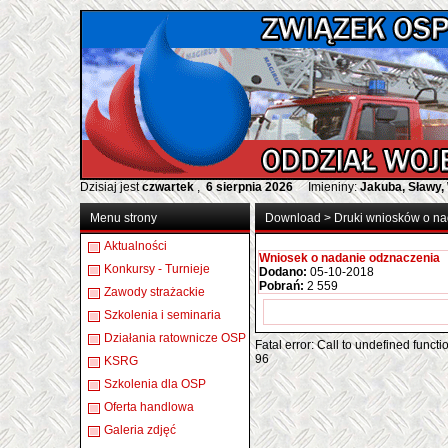
Dzisiaj jest
czwartek
,
6 sierpnia 2026
Imieniny:
Jakuba, Sławy,
Menu strony
Download
>
Druki wniosków o n
Aktualności
Wniosek o nadanie odznaczenia
Konkursy - Turnieje
Dodano:
05-10-2018
Pobrań:
2 559
Zawody strażackie
Szkolenia i seminaria
Działania ratownicze OSP
Fatal error: Call to undefined func
96
KSRG
Szkolenia dla OSP
Oferta handlowa
Galeria zdjęć