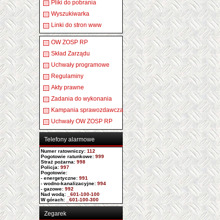
Pliki do pobrania
Wyszukiwarka
Linki do stron www
OW ZOSP RP
Skład Zarządu
Uchwały programowe
Regulaminy
Akty prawne
Zadania do wykonania
Kampania sprawozdawcza
Uchwały OW ZOSP RP
Telefony alarmowe
Numer ratowniczy
:
112
Pogotowie ratunkowe:
999
Straż pożarna:
998
Policja:
997
Pogotowie:
- energetyczne:
991
- wodno-kanalizacyjne:
994
- gazowe:
992
Nad wodą:
_601-100-100
W górach:
_601-100-300
Zegarek