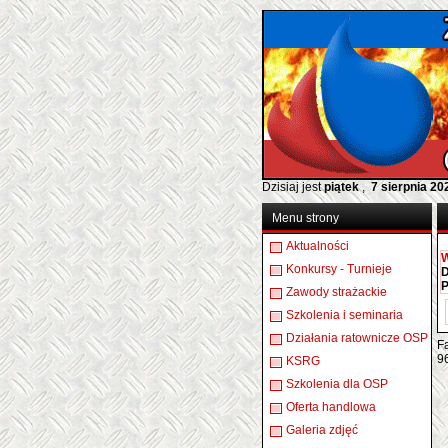
Dzisiaj jest
piątek
,
7 sierpnia 20
Menu strony
Aktualności
W
Konkursy - Turnieje
D
P
Zawody strażackie
Szkolenia i seminaria
Działania ratownicze OSP
Fa
9
KSRG
Szkolenia dla OSP
Oferta handlowa
Galeria zdjęć