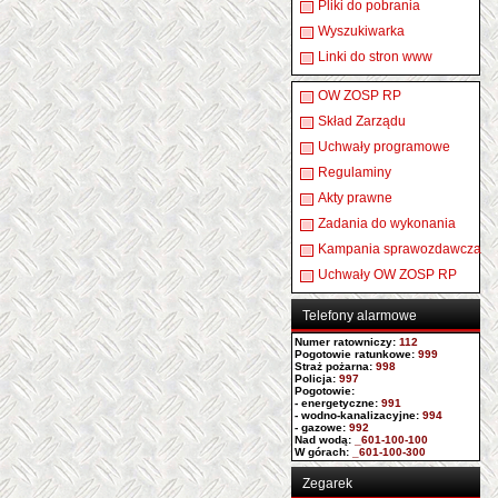
Pliki do pobrania
Wyszukiwarka
Linki do stron www
OW ZOSP RP
Skład Zarządu
Uchwały programowe
Regulaminy
Akty prawne
Zadania do wykonania
Kampania sprawozdawcza
Uchwały OW ZOSP RP
Telefony alarmowe
Numer ratowniczy
:
112
Pogotowie ratunkowe:
999
Straż pożarna:
998
Policja:
997
Pogotowie:
- energetyczne:
991
- wodno-kanalizacyjne:
994
- gazowe:
992
Nad wodą:
_601-100-100
W górach:
_601-100-300
Zegarek