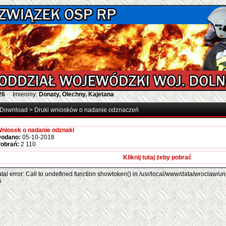
26
Imieniny:
Donaty, Olechny, Kajetana
Download
>
Druki wniosków o nadanie odznaczeń
niosek o nadanie odznaki
odano:
05-10-2018
obrań:
2 110
Kliknij tutaj żeby pobrać
tal error: Call to undefined function showtoken() in /usr/local/www/data/wroclaw/un
6