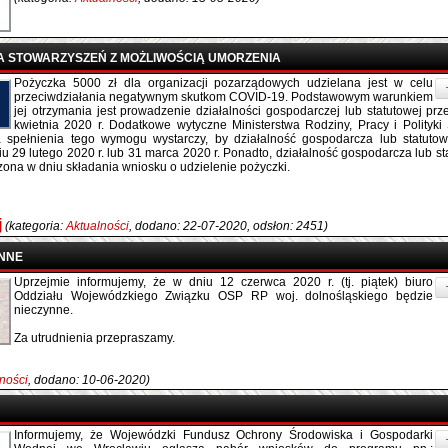
A STOWARZYSZEŃ Z MOŻLIWOŚCIĄ UMORZENIA
Pożyczka 5000 zł dla organizacji pozarządowych udzielana jest w celu
przeciwdziałania negatywnym skutkom COVID-19. Podstawowym warunkiem
jej otrzymania jest prowadzenie działalności gospodarczej lub statutowej pr
kwietnia 2020 r. Dodatkowe wytyczne Ministerstwa Rodziny, Pracy i Polityki
a spełnienia tego wymogu wystarczy, by działalność gospodarcza lub statutow
 29 lutego 2020 r. lub 31 marca 2020 r. Ponadto, działalność gospodarcza lub st
ona w dniu składania wniosku o udzielenie pożyczki.
j
(kategoria:
Aktualności
, dodano: 22-07-2020, odsłon: 2451)
YNNE
Uprzejmie informujemy, że w dniu 12 czerwca 2020 r. (tj. piątek) biuro
Oddziału Wojewódzkiego Związku OSP RP woj. dolnośląskiego będzie
nieczynne.
Za utrudnienia przepraszamy.
ności
, dodano: 10-06-2020)
Informujemy, że Wojewódzki Fundusz Ochrony Środowiska i Gospodarki