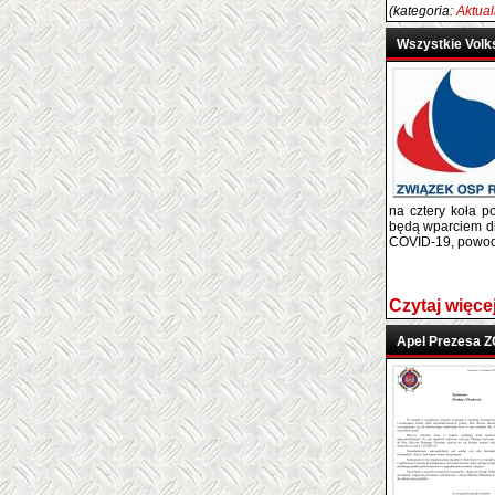
(kategoria:
Aktual
Wszystkie Volks
na cztery koła p
będą wparciem dl
COVID-19, powodz
Czytaj więce
Apel Prezesa Z