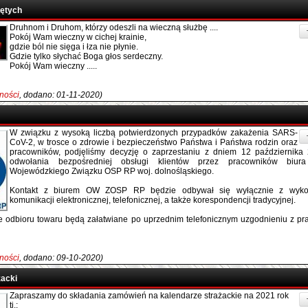
iętych
Druhnom i Druhom, którzy odeszli na wieczną służbę ....
Pokój Wam wieczny w cichej krainie,
gdzie ból nie sięga i łza nie płynie.
Gdzie tylko słychać Boga głos serdeczny.
Pokój Wam wieczny .....
ności
, dodano: 01-11-2020)
W związku z wysoką liczbą potwierdzonych przypadków zakażenia SARS-
CoV-2, w trosce o zdrowie i bezpieczeństwo Państwa i Państwa rodzin oraz
pracowników, podjęliśmy decyzję o zaprzestaniu z dniem 12 października 
odwołania bezpośredniej obsługi klientów przez pracowników biura
Wojewódzkiego Związku OSP RP woj. dolnośląskiego.
Kontakt z biurem OW ZOSP RP będzie odbywał się wyłącznie z wykor
komunikacji elektronicznej, telefonicznej, a także korespondencji tradycyjnej.
 odbioru towaru będą załatwiane po uprzednim telefonicznym uzgodnieniu z p
ności
, dodano: 09-10-2020)
żacki
Zapraszamy do składania zamówień na kalendarze strażackie na 2021 rok
tj.: