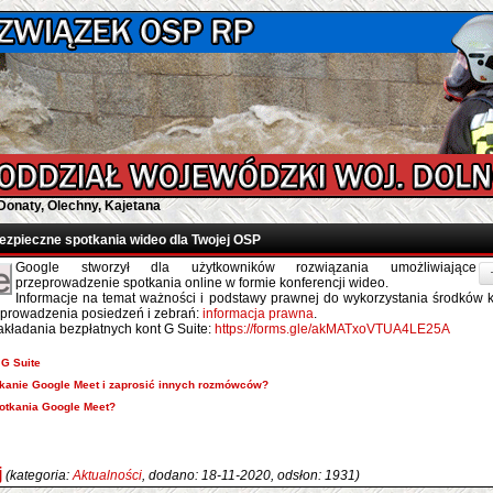
Donaty, Olechny, Kajetana
ezpieczne spotkania wideo dla Twojej OSP
Google stworzył dla użytkowników rozwiązania umożliwiające
przeprowadzenie spotkania online w formie konferencji wideo.
Informacje na temat ważności i podstawy prawnej do wykorzystania środków 
o prowadzenia posiedzeń i zebrań:
informacja prawna
.
kładania bezpłatnych kont G Suite:
https://forms.gle/akMATxoVTUA4LE25A
 G Suite
kanie Google Meet i zaprosić innych rozmówców?
otkania Google Meet?
j
(kategoria:
Aktualności
, dodano: 18-11-2020, odsłon: 1931)