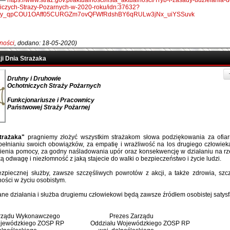
https://www.straz.gov.pl/aktualnosci/lista_aktualnosci/Tryb-i-zasady-udzielania-d
iczych-Strazy-Pozarnych-w-2020-roku/idn:37632?
CDiy_qpCOU1OAff05CURGZm7ovQFWfRdshBY6qRULw3jNx_uiYSSuvk
ności
, dodano: 18-05-2020)
ji Dnia Strażaka
Druhny i Druhowie
Ochotniczych Straży Pożarnych
Funkcjonariusze i Pracownicy
Państwowej Straży Pożarnej
trażaka"
pragniemy złożyć wszystkim strażakom słowa podziękowania za ofiarn
łnianiu swoich obowiązków, za empatię i wrażliwość na los drugiego człowiek
ienia pomocy, za godny naśladowania upór oraz konsekwencję w działaniu na rz
ką odwagę i niezłomność z jaką stajecie do walki o bezpieczeństwo i życie ludzi.
iecznej służby, zawsze szczęśliwych powrotów z akcji, a także zdrowia, szc
ności w życiu osobistym.
e działania i służba drugiemu człowiekowi będą zawsze źródłem osobistej satysfa
arządu Wykonawczego Prezes Zarządu
ewódzkiego ZOSP RP Oddziału Wojewódzkiego ZOSP RP