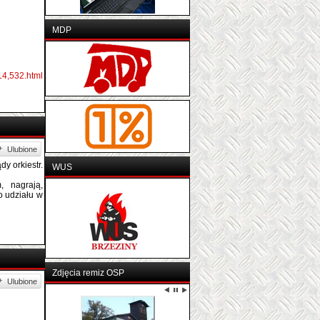
MDP
14,532.html
Ulubione
y orkiestr.
WUS
, nagrają,
o udziału w
Zdjęcia remiz OSP
Ulubione
OSP MSCIWOJÓW