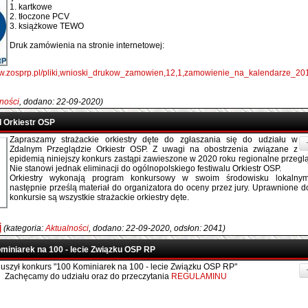
1. kartkowe
2. tłoczone PCV
3. książkowe TEWO
Druk zamówienia na stronie internetowej:
aw.zosprp.pl/pliki,wnioski_drukow_zamowien,12,1,zamowienie_na_kalendarze_20
ności
, dodano: 22-09-2020)
d Orkiestr OSP
Zapraszamy strażackie orkiestry dęte do zgłaszania się do udziału w
Zdalnym Przeglądzie Orkiestr OSP. Z uwagi na obostrzenia związane z
epidemią niniejszy konkurs zastąpi zawieszone w 2020 roku regionalne przegląd
Nie stanowi jednak eliminacji do ogólnopolskiego festiwalu Orkiestr OSP.
Orkiestry wykonają program konkursowy w swoim środowisku lokalnym
następnie prześlą materiał do organizatora do oceny przez jury. Uprawnione d
konkursie są wszystkie strażackie orkiestry dęte.
j
(kategoria:
Aktualności
, dodano: 22-09-2020, odsłon: 2041)
miniarek na 100 - lecie Związku OSP RP
uszył konkurs "100 Kominiarek na 100 - lecie Związku OSP RP"
Zachęcamy do udziału oraz do przeczytania
REGULAMINU