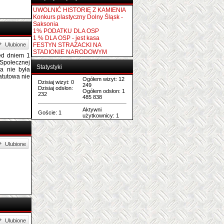
1 % DLA OSP - jest kasa
FESTYN STRAŻACKI NA
STADIONIE NARODOWYM
Statystyki
Ogółem wizyt: 12
Ulubione
Dzisiaj wizyt: 0
249
Dzisiaj odsłon:
Ogółem odsłon: 1
zed dniem 1
232
485 838
 Społecznej
a nie była
Aktywni
Goście: 1
atutowa nie
użytkownicy: 1
Ulubione
Ulubione