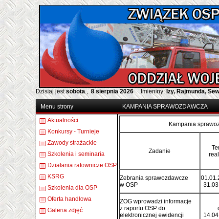
Dzisiaj jest
sobota
,
8 sierpnia 2026
Imieniny:
Izy, Rajmunda, Se
Menu strony
KAMPANIA SPRAWOZDAWCZA
Aktualności
Kampania sprawoz
Konkursy - Turnieje
Zawody strażackie
Te
Zadanie
Szkolenia i seminaria
real
Działania ratownicze OSP
KSRG
Zebrania sprawozdawcze
01.01.
w OSP
31.03
Szkolenia dla OSP
Oferta handlowa
ZOG wprowadzi informacje
z raportu OSP do
Galeria zdjęć
elektronicznej ewidencji
14.04