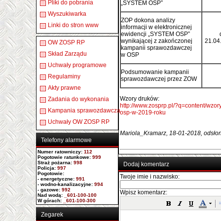
Pliki do pobrania
„SYSTEM OSP”
Wyszukiwarka
ZOP dokona analizy
Linki do stron www
informacji w elektronicznej
ewidencji „SYSTEM OSP”
wynikającej z zakończonej
21.04
OW ZOSP RP
kampanii sprawozdawczej
Skład Zarządu
w OSP
Uchwały programowe
Podsumowanie kampanii
Regulaminy
sprawozdawczej przez ZOW
Akty prawne
Wzory druków:
Zadania do wykonania
http://www.zosprp.pl/?q=content/wz
Kampania sprawozdawcza
osp-w-2019-roku
Uchwały OW ZOSP RP
Mariola_Kramarz, 18-01-2018, odsło
Telefony alarmowe
Numer ratowniczy
:
112
Pogotowie ratunkowe:
999
Straż pożarna:
998
Dodaj komentarz
Policja:
997
Pogotowie:
Twoje imie i nazwisko:
- energetyczne:
991
- wodno-kanalizacyjne:
994
- gazowe:
992
Wpisz komentarz:
Nad wodą:
_601-100-100
W górach:
_601-100-300
Zegarek