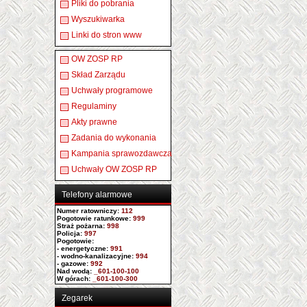
Pliki do pobrania
Wyszukiwarka
Linki do stron www
OW ZOSP RP
Skład Zarządu
Uchwały programowe
Regulaminy
Akty prawne
Zadania do wykonania
Kampania sprawozdawcza
Uchwały OW ZOSP RP
Telefony alarmowe
Numer ratowniczy
:
112
Pogotowie ratunkowe:
999
Straż pożarna:
998
Policja:
997
Pogotowie:
- energetyczne:
991
- wodno-kanalizacyjne:
994
- gazowe:
992
Nad wodą:
_601-100-100
W górach:
_601-100-300
Zegarek