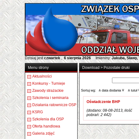
Dzisiaj jest
czwartek
,
6 sierpnia 2026
Imieniny:
Jakuba, Sławy,
Menu strony
Download
>
Pozostałe druki
Aktualności
Konkursy - Turnieje
Zawody strażackie
Sortuj wg:
data dodania
tutuł
Szkolenia i seminaria
Oświadczenie BHP
Działania ratownicze OSP
(dodano: 08-08-2013, ilość
KSRG
pobrań: 2 442)
Szkolenia dla OSP
Oferta handlowa
Galeria zdjęć