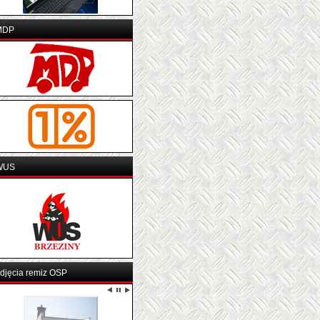
MDP
WUS
djęcia remiz OSP
OSP BARCINEK