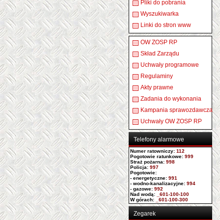
Pliki do pobrania
Wyszukiwarka
Linki do stron www
OW ZOSP RP
Skład Zarządu
Uchwały programowe
Regulaminy
Akty prawne
Zadania do wykonania
Kampania sprawozdawcza
Uchwały OW ZOSP RP
Telefony alarmowe
Numer ratowniczy
:
112
Pogotowie ratunkowe:
999
Straż pożarna:
998
Policja:
997
Pogotowie:
- energetyczne:
991
- wodno-kanalizacyjne:
994
- gazowe:
992
Nad wodą:
_601-100-100
W górach:
_601-100-300
Zegarek