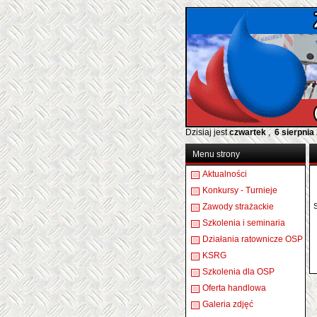
Dzisiaj jest
czwartek
,
6 sierpnia
Menu strony
Aktualności
Konkursy - Turnieje
Zawody strażackie
Szkolenia i seminaria
Działania ratownicze OSP
KSRG
Szkolenia dla OSP
Oferta handlowa
Galeria zdjęć