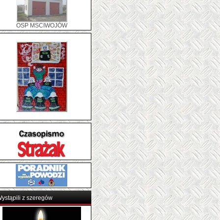
ystąpili z szeregów
ajczęściej czytane