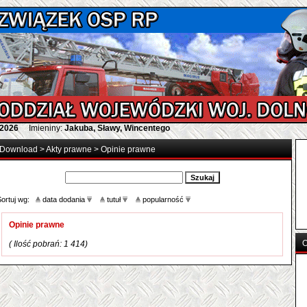
 2026
Imieniny:
Jakuba, Sławy, Wincentego
Download
>
Akty prawne
>
Opinie prawne
Sortuj wg:
data dodania
tutuł
popularność
Opinie prawne
O
( Ilość pobrań: 1 414)