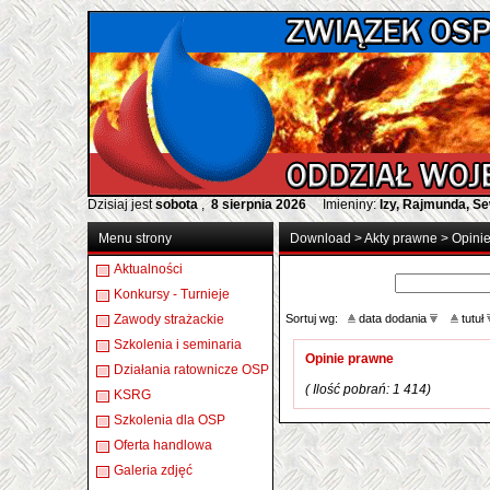
Dzisiaj jest
sobota
,
8 sierpnia 2026
Imieniny:
Izy, Rajmunda, S
Menu strony
Download
>
Akty prawne
>
Opini
Aktualności
Konkursy - Turnieje
Zawody strażackie
Sortuj wg:
data dodania
tutuł
Szkolenia i seminaria
Opinie prawne
Działania ratownicze OSP
( Ilość pobrań: 1 414)
KSRG
Szkolenia dla OSP
Oferta handlowa
Galeria zdjęć