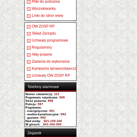
Pliki do pobrania
Wyszukiwarka
Linki do stron www
OW ZOSP RP
Skład Zarządu
Uchwały programowe
Regulaminy
Akty prawne
Zadania do wykonania
Kampania sprawozdawcza
Uchwały OW ZOSP RP
Telefony alarmowe
Numer ratowniczy
:
112
Pogotowie ratunkowe:
999
Straż pożarna:
998
Policja:
997
Pogotowie:
- energetyczne:
991
- wodno-kanalizacyjne:
994
- gazowe:
992
Nad wodą:
_601-100-100
W górach:
_601-100-300
Zegarek