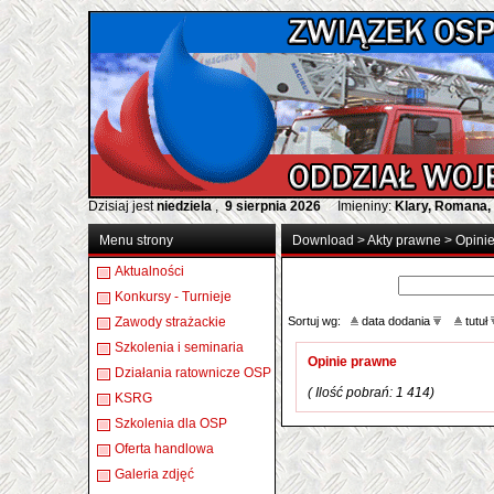
Dzisiaj jest
niedziela
,
9 sierpnia 2026
Imieniny:
Klary, Romana,
Menu strony
Download
>
Akty prawne
>
Opini
Aktualności
Konkursy - Turnieje
Zawody strażackie
Sortuj wg:
data dodania
tutuł
Szkolenia i seminaria
Opinie prawne
Działania ratownicze OSP
( Ilość pobrań: 1 414)
KSRG
Szkolenia dla OSP
Oferta handlowa
Galeria zdjęć