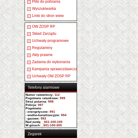
Pliki do pobrania
Wyszukiwarka
Linki do stron www
OW ZOSP RP
Skład Zarządu
Uchwały programowe
Regulaminy
Akty prawne
Zadania do wykonania
Kampania sprawozdawcza
Uchwały OW ZOSP RP
Telefony alarmowe
Numer ratowniczy
:
112
Pogotowie ratunkowe:
999
Straż pożarna:
998
Policja:
997
Pogotowie:
- energetyczne:
991
- wodno-kanalizacyjne:
994
- gazowe:
992
Nad wodą:
_601-100-100
W górach:
_601-100-300
Zegarek