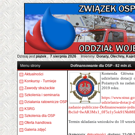
Dzisiaj jest
piątek
,
7 sierpnia 2026
Imieniny:
Donaty, Olechny, Kaje
Menu strony
Dofinansowanie dla OSP - 82 mln zł.
Komenda Główna 
Aktualności
udzielania dotacji
Konkursy - Turnieje
Pożarnych na zadan
2019 roku.
Zawody strażackie
Szkolenia i seminaria
https://www.straz.go
Działania ratownicze OSP
udzielania-dotacji-
zadanie-publiczne-Dofinansowanie-jed
KSRG
fbclid=IwAR3Mx1_0F5z1y5ok91Nh8
Szkolenia dla OSP
Termin składania wniosków do 10 wrześn
Oferta handlowa
Galeria zdjęć
(kategoria:
Aktualności
, dodano: 22-08-