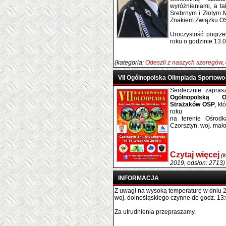
wyróżnieniami, a ta
Srebrnym i Złotym 
Znakiem Związku O
Uroczystość pogrz
roku o godzinie 13.
(kategoria:
Odeszli z naszych szeregów
,
VII Ogólnopolska Olimpiada Sportow
Serdecznie zapr
Ogólnopolską Ol
Strażaków OSP
, k
roku
na terenie Ośrod
Czorsztyn, woj. mało
Czytaj więcej
(
2019, odsłon: 2713)
INFORMACJA
Z uwagi na wysoką temperaturę w dniu 
woj. dolnośląskiego czynne do godz. 13:
Za utrudnienia przepraszamy.