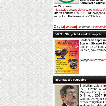
Formularze wniosk
we Wrocławiu:
https://wfosigw.wroclaw.pl/zloz-wniosek
Oferta cenowa
OW ZOSP RP związana z r
wszystkich Prezesów ZOP ZOSP RP.
Czytaj więcej
(kategoria:
Aktualnośc
VII Zlot Starych Sikawek Konnych
Serdecznie zaprasz
Starych Sikawek K
dniach 13-14 lipca
Ziębice, pow. ząbko
(kategoria:
Zawody s
Informacja o pogrzebie
Z wielkim żalem i
2019 r zmarł w wi
Miejsko-Gminny Z
Gminnego ZOSP RP
Członek Zarządu O
przede wszystkim Cz
wieloletnią dzia