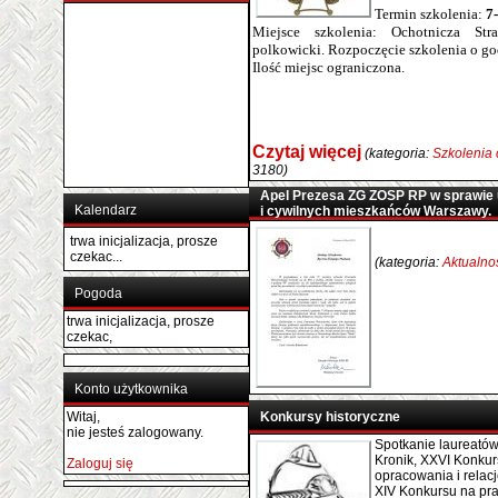
Termin szkolenia:
7
Miejsce szkolenia: Ochotnicza St
polkowicki. Rozpoczęcie szkolenia o go
Ilość miejsc ograniczona.
Czytaj więcej
(kategoria:
Szkolenia
3180)
Apel Prezesa ZG ZOSP RP w sprawie 
Kalendarz
i cywilnych mieszkańców Warszawy.
trwa inicjalizacja, prosze
czekac...
(kategoria:
Aktualno
Pogoda
trwa inicjalizacja, prosze
czekac,
Konto użytkownika
Witaj,
Konkursy historyczne
nie jesteś zalogowany.
Spotkanie laureató
Kronik, XXVI Konkur
Zaloguj się
opracowania i relacj
XIV Konkursu na pr