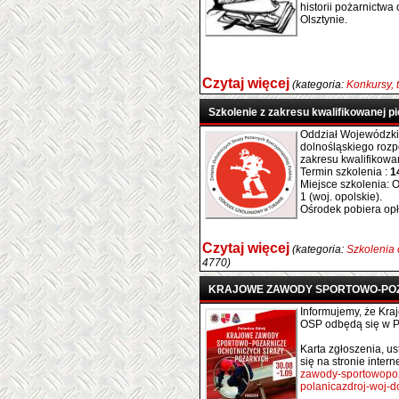
historii pożarnictw
Olsztynie.
Czytaj więcej
(kategoria:
Konkursy, 
Szkolenie z zakresu kwalifikowanej 
Oddział Wojewódzki
dolnośląskiego rozp
zakresu kwalifikowa
Termin szkolenia :
1
Miejsce szkolenia: 
1 (woj. opolskie).
Ośrodek pobiera opła
Czytaj więcej
(kategoria:
Szkolenia
4770)
KRAJOWE ZAWODY SPORTOWO-POŻ
Informujemy, że Kr
OSP odbędą się w Po
Karta zgłoszenia, u
się na stronie inter
zawody-sportowopoz
polanicazdroj-woj-d