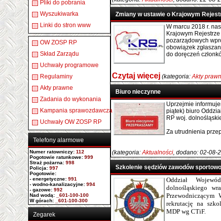
Pliki do pobrania
Wyszukiwarka
Zmiany w ustawie o Krajowym Rejes
Linki do stron www
W marcu 2018 r. nas
Krajowym Rejestrze
pozarządowych wpro
OW ZOSP RP
obowiązek zgłaszan
Skład Zarządu
do doręczeń członk
Uchwały programowe
Czytaj więcej
Regulaminy
(kategoria:
Akty praw
Akty prawne
Biuro nieczynne
Zadania do wykonania
Uprzejmie informujem
Kampania sprawozdawcza
piątek) biuro Oddz
RP woj. dolnośląski
Uchwały OW ZOSP RP
Za utrudnienia prze
Telefony alarmowe
Numer ratowniczy
:
112
(kategoria:
Aktualności
, dodano: 02-08-
Pogotowie ratunkowe:
999
Straż pożarna:
998
Szkolenie sędziów zawodów sportowo
Policja:
997
Pogotowie:
- energetyczne:
991
Oddział Wojew
- wodno-kanalizacyjne:
994
dolnośląskiego w
- gazowe:
992
Przewodniczącym 
Nad wodą:
_601-100-100
W górach:
_601-100-300
rekrutację na szk
MDP wg CTiF.
Zegarek