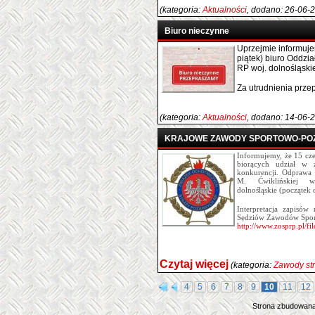
(kategoria:
Aktualności
, dodano: 26-06-
Biuro nieczynne
Uprzejmie informujem
piątek) biuro Oddz
RP woj. dolnośląski
Za utrudnienia prze
(kategoria:
Aktualności
, dodano: 14-06-
KRAJOWE ZAWODY SPORTOWO-POŻ
Informujemy, że 15 cze
biorących udział w 
konkurencji. Odprawa
M. Ćwiklińskiej w
dolnośląskie (początek 
Interpretacja zapisó
Sędziów Zawodów Spor
http://www.zosprp.pl/f
Czytaj więcej
(kategoria:
Zawody st
4
5
6
7
8
9
10
11
12
Strona zbudowana