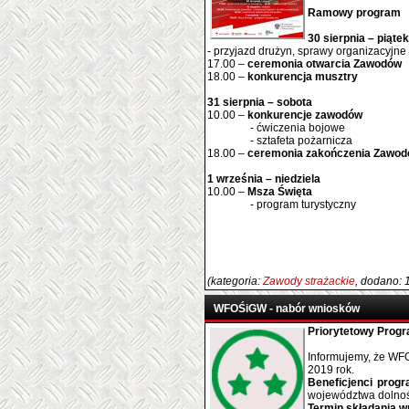
Ramowy program
30 sierpnia – piątek
- przyjazd drużyn, sprawy organizacyjne
17.00 –
ceremonia otwarcia Zawodów
18.00 –
konkurencja musztry
31 sierpnia – sobota
10.00 –
konkurencje zawodów
- ćwiczenia bojowe
- sztafeta pożarnicza
18.00 –
ceremonia zakończenia Zawo
1 września – niedziela
10.00 –
Msza Święta
- program turystyczny
(kategoria:
Zawody strażackie
, dodano: 
WFOŚiGW - nabór wniosków
Priorytetowy
Prog
Informujemy, że WF
2019 rok.
Beneficjenci prog
województwa dolnoś
Termin składania 