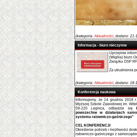
(kategoria:
Aktualności
, dodano: 21-
Informacja - biuro nieczynne
Uprzejmie inform
(Wigilia) biuro
Związku OSP RP 
Za utrudnienia 
(kategoria:
Aktualności
, dodano: 18-
Konferencja naukowa
Informujemy, że 14 grudnia 2018 r
Wyższej Szkole Zawodowej im. Witel
59-220 Legnica, odbędzie się
powszechne w działaniach samor
systemu ratowniczo-gaśniczego"
CEL KONFERENCJI
Określenie potrzeb i możliwości do
ratowniczo-gaśniczego z samorządem