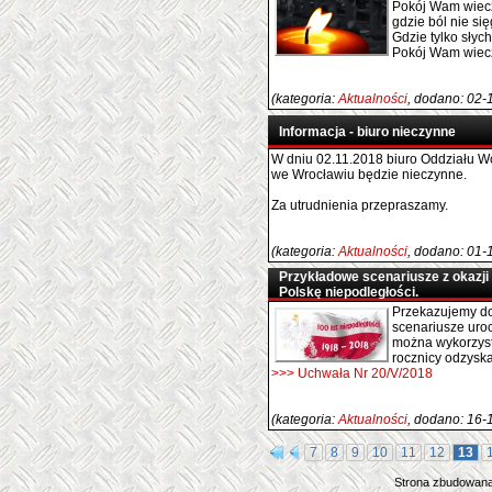
Pokój Wam wiecz
gdzie ból nie się
Gdzie tylko słyc
Pokój Wam wieczn
(kategoria:
Aktualności
, dodano: 02-
Informacja - biuro nieczynne
W dniu 02.11.2018 biuro Oddziału 
we Wrocławiu będzie nieczynne.
Za utrudnienia przepraszamy.
(kategoria:
Aktualności
, dodano: 01-
Przykładowe scenariusze z okazji
Polskę niepodległości.
Przekazujemy do
scenariusze urocz
można wykorzyst
rocznicy odzyska
>>> Uchwała Nr 20/V/2018
(kategoria:
Aktualności
, dodano: 16-
7
8
9
10
11
12
13
Strona zbudowana