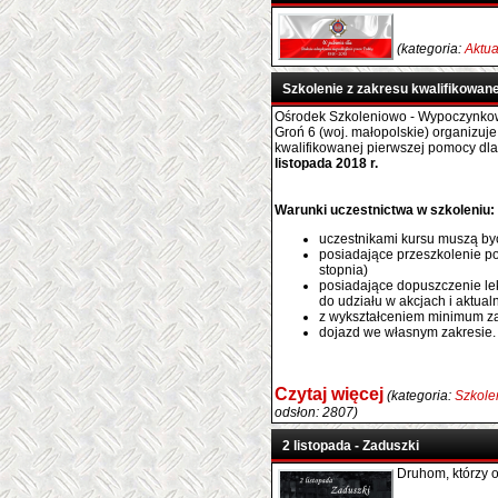
(kategoria:
Aktua
Szkolenie z zakresu kwalifikowan
Ośrodek Szkoleniowo - Wypoczynkow
Groń 6 (woj. małopolskie) organizuj
kwalifikowanej pierwszej pomocy dl
listopada 2018 r.
Warunki uczestnictwa w szkoleniu:
uczestnikami kursu muszą być
posiadające przeszkolenie po
stopnia)
posiadające dopuszczenie le
do udziału w akcjach i aktua
z wykształceniem minimum 
dojazd we własnym zakresie.
Czytaj więcej
(kategoria:
Szkole
odsłon: 2807)
2 listopada - Zaduszki
Druhom, którzy o