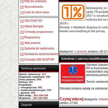
Pliki do pobrania
Wyszukiwarka
Informujemy, że
wpłat 1% podatk
Linki do stron www
2017 w wysokośc
wykorzystać na 
OW ZOSP RP
2019 r.
Skład Zarządu
Prosimy o składanie dyspozycji wyk
handel.wroclaw@wp.pl lub pocztą.
Uchwały programowe
Regulaminy
Akty prawne
Zadania do wykonania
(kategoria:
1 procent
, dodano: 28-12
Kampania sprawozdawcza
Szkolenie z zakresu kwalifikowan
Uchwały OW ZOSP RP
Ośrodek Szkole
RP w Kościelisku 
Telefony alarmowe
małopolskie) org
Numer ratowniczy
:
112
pierwszej pomoc
Pogotowie ratunkowe:
999
Straż pożarna:
998
Termin szkolenia
Policja:
997
Pogotowie:
- energetyczne:
991
Ośrodek pobiera opłatę za szkolenie.
- wodno-kanalizacyjne:
994
- gazowe:
992
Nad wodą:
_601-100-100
W górach:
_601-100-300
Czytaj więcej
(kategoria:
Szkole
odsłon: 2734)
Zegarek