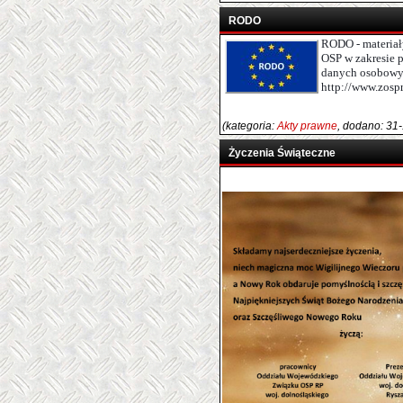
RODO
RODO - materiał
OSP w zakresie 
danych osobowych
http://www.zosp
(kategoria:
Akty prawne
, dodano: 31
Życzenia Świąteczne