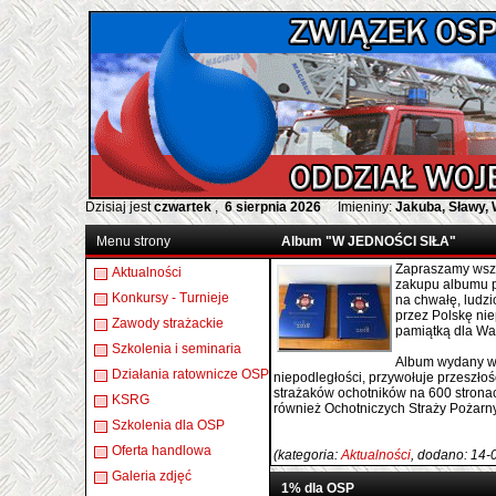
Dzisiaj jest
czwartek
,
6 sierpnia 2026
Imieniny:
Jakuba, Sławy,
Menu strony
Album "W JEDNOŚCI SIŁA"
Zapraszamy wszy
Aktualności
zakupu albumu 
Konkursy - Turnieje
na chwałę, ludz
przez Polskę ni
Zawody strażackie
pamiątką dla Wa
Szkolenia i seminaria
Album wydany w 
Działania ratownicze OSP
niepodległości, przywołuje przeszło
strażaków ochotników na 600 stronach
KSRG
również Ochotniczych Straży Pożarn
Szkolenia dla OSP
Oferta handlowa
(kategoria:
Aktualności
, dodano: 14-
Galeria zdjęć
1% dla OSP