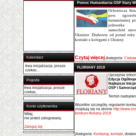
Pomoc Humanitarna OSP Stary Wę
Ochotnicza Str
pow. zgorz
humanitarnej pr
jednostka
samochód rato
Ukrainie.
Druhowie od ponad roku w
kontakt z kolegami z Ukrainy.
Czytaj więcej
Kalendarz
(kategoria:
Ciekaw
trwa inicjalizacja, prosze
FLORIANY 2019
czekac...
Uprzejmie infor
Edycja Ogólnop
Pogoda
Najlepsze Inicj
trwa inicjalizacja, prosze
OSP i Samorzą
czekac,
Termin nadsyłan
Wszelkie szczegóły, regulamin konk
Konto użytkownika
znajdują się na stronie
http://www.zo
konkurs-floriany-2019
Witaj,
nie jesteś zalogowany.
Zaloguj się
(kategoria:
Konkursy, turnieje
, dodan