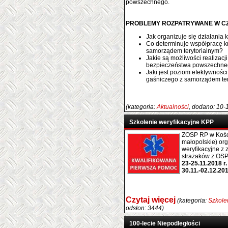
powszechnego.
PROBLEMY ROZPATRYWANE W CZ
Jak organizuje się działania
Co determinuje współpracę k
samorządem terytorialnym?
Jakie są możliwości realizac
bezpieczeństwa powszechn
Jaki jest poziom efektywnośc
gaśniczego z samorządem ter
(kategoria:
Aktualności
, dodano: 10-
Szkolenie weryfikacyjne KPP
ZOSP RP w Koście
małopolskie) or
weryfikacyjne z 
strażaków z OSP
23-25.11.2018 r.
30.11.-02.12.201
Czytaj więcej
(kategoria:
Szkole
odsłon: 3444)
100-lecie Niepodległości