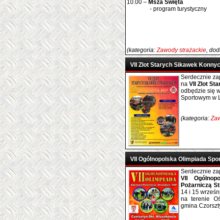
10.00 –
Msza Święta
- program turystyczny
(kategoria:
Zawody strażackie
, do
VII Zlot Starych Sikawek Konny
Serdecznie za
na
VII Zlot S
odbędzie się 
Sportowym w L
(kategoria:
Zaw
VII Ogólnopolska Olimpiada Sp
Serdecznie za
VII Ogólnop
Pożarniczą S
14 i 15 wrz
na terenie O
gmina Czorszty