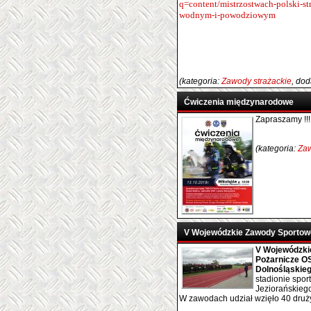
q=content/mistrzostwach-polski-s
wodnym-i-powodziowym
(kategoria:
Zawody strażackie
, do
Ćwiczenia międzynarodowe
Zapraszamy !!!
(kategoria:
Zaw
V Wojewódzkie Zawody Sportowo
V Wojewódzki
Pożarnicze O
Dolnośląskie
stadionie spo
Jeziorańskieg
W zawodach udział wzięło 40 druży