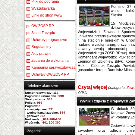
Pliki do pobrania
Pomimo 37 s
Wyszukiwarka
walka i kole
Śląsku
Linki do stron www
15 Młodzież
OW ZOSP RP
dziewczęcyc
Wojewódzkich Zawodach Sportowo
Skład Zarządu
To ważne przedsięwzięcie sporto
Uchwały programowe
r. na stadionie miejskim w Ch
nadano wysoką rangę, o czym świ
Regulaminy
zawody swoją obecnością za
Wojewódzkiego ZOSP RP woj. dolno
Akty prawne
Komendant Wojewódzki PSP st. b
Zadania do wykonania
Legnicy dh Zbigniew Biłyk, Kome
Huk, , Członek Zarządu Powiatu
Kampania sprawozdawcza
gospodarz terenu Burmistrz Miasta
Uchwały OW ZOSP RP
Telefony alarmowe
Czytaj więcej
(kategoria:
Zawo
2781)
Numer ratowniczy
:
112
Pogotowie ratunkowe:
999
Straż pożarna:
998
Wyniki i zdjęcia z Krajowych 
Policja:
997
Pogotowie:
W dniach 30.
- energetyczne:
991
- wodno-kanalizacyjne:
994
Krajowe Zawo
- gazowe:
992
w Polanicy Zdr
Nad wodą:
_601-100-100
W górach:
_601-100-300
Zestawienia w
zawodów oraz zdjęcia umie
Zegarek