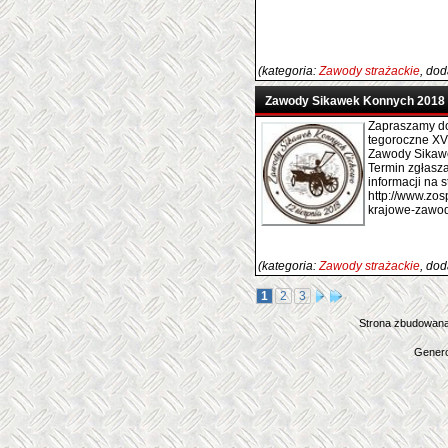
(kategoria:
Zawody strażackie
, do
Zawody Sikawek Konnych 2018
Zapraszamy do
tegoroczne XV 
Zawody Sikaw
Termin zgłasza
informacji na 
http://www.zosp
krajowe-zawo
(kategoria:
Zawody strażackie
, do
1
2
3
Strona zbudowana
Genero