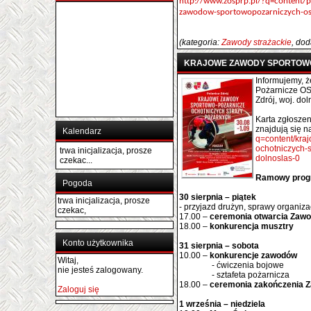
http://www.zosprp.pl/?q=content/p
zawodow-sportowopozarniczych-o
(kategoria:
Zawody strażackie
, do
KRAJOWE ZAWODY SPORTOWO
Informujemy, 
Pożarnicze OS
Zdrój, woj. dol
Karta zgłosze
znajdują się n
Kalendarz
q=content/kra
ochotniczych-s
trwa inicjalizacja, prosze
dolnoslas-0
czekac...
Ramowy pro
Pogoda
30 sierpnia – piątek
trwa inicjalizacja, prosze
- przyjazd drużyn, sprawy organiz
czekac,
17.00 –
ceremonia otwarcia Zaw
18.00 –
konkurencja musztry
Konto użytkownika
31 sierpnia – sobota
10.00 –
konkurencje zawodów
Witaj,
- ćwiczenia bojowe
nie jesteś zalogowany.
- sztafeta pożarnicza
18.00 –
ceremonia zakończenia 
Zaloguj się
1 września – niedziela