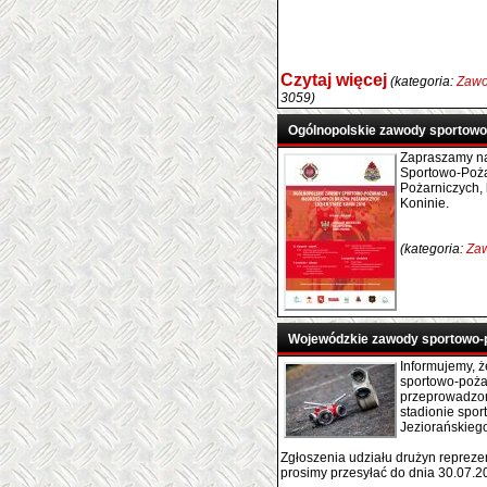
Czytaj więcej
(kategoria:
Zawo
3059)
Ogólnopolskie zawody sportow
Zapraszamy n
Sportowo-Poża
Pożarniczych, 
Koninie.
(kategoria:
Zaw
Wojewódzkie zawody sportowo-
Informujemy, 
sportowo-poża
przeprowadzon
stadionie spo
Jeziorańskiego
Zgłoszenia udziału drużyn repreze
prosimy przesyłać do dnia 30.07.20