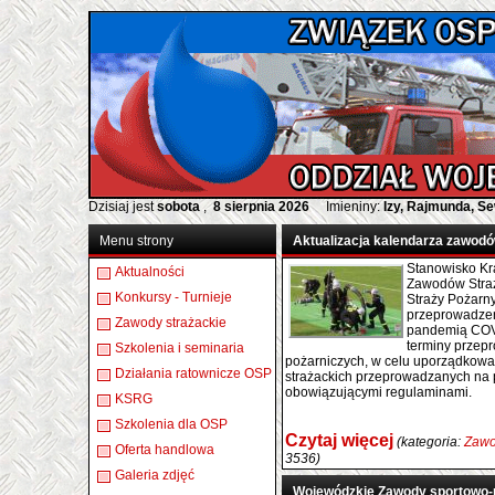
Dzisiaj jest
sobota
,
8 sierpnia 2026
Imieniny:
Izy, Rajmunda, S
Menu strony
Aktualizacja kalendarza zawod
Stanowisko
Kr
Aktualności
Zawodów Straż
Konkursy - Turnieje
Straży Pożarny
przeprowadzeni
Zawody strażackie
pandemią COVI
terminy przep
Szkolenia i seminaria
pożarniczych, w celu uporządkowan
Działania ratownicze OSP
strażackich przeprowadzanych na 
obowiązującymi regulaminami
.
KSRG
Szkolenia dla OSP
Czytaj więcej
(kategoria:
Zawo
Oferta handlowa
3536)
Galeria zdjęć
Wojewódzkie Zawody sportowo-