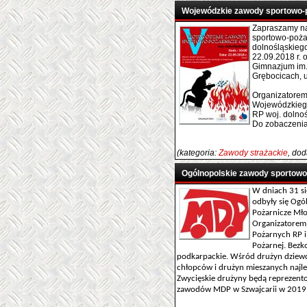
Wojewódzkie zawody sportowo-
Zapraszamy n
sportowo-poża
dolnośląskiego
22.09.2018 r. 
Gimnazjum im.
Grębocicach, u
Organizatorem
Wojewódzkiego
RP woj. dolno
Do zobaczenia 
(kategoria:
Zawody strażackie
, do
Ogólnopolskie zawody sportow
W dniach 31 si
odbyły się Og
Pożarnicze Mł
Organizatorem
Pożarnych RP 
Pożarnej. Bezk
podkarpackie. Wśród drużyn dziewc
chłopców i drużyn mieszanych najl
Zwycięskie drużyny będą reprezen
zawodów MDP w Szwajcarii w 2019 