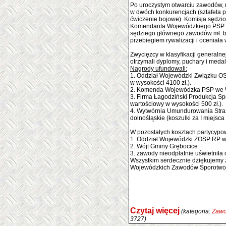
Po uroczystym otwarciu zawodów, r
w dwóch konkurencjach (sztafeta p
ćwiczenie bojowe). Komisja sędzi
Komendanta Wojewódzkiego PSP 
sędziego głównego zawodów mł. b
przebiegiem rywalizacji i oceniała
Zwycięzcy w klasyfikacji generalne
otrzymali dyplomy, puchary i meda
Nagrody ufundowali:
1. Oddział Wojewódzki Związku OS
w wysokości 4100 zł.).
2. Komenda Wojewódzka PSP we Wr
3. Firma Łagodziński Produkcja Sp
wartościowy w wysokości 500 zł.).
4. Wytwórnia Umundurowania Stra
dolnośląskie (koszulki za I miejsca
W pozostałych kosztach partycypow
1. Oddział Wojewódzki ZOSP RP wo
2. Wójt Gminy Grębocice
3. zawody nieodpłatnie uświetniła 
Wszystkim serdecznie dziękujemy z
Wojewódzkich Zawodów Sporotwo-
Czytaj więcej
(kategoria:
Zawo
3727)