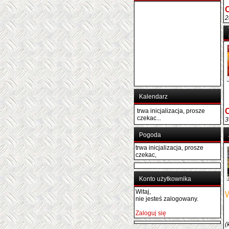
C
2
Kalendarz
C
trwa inicjalizacja, prosze
czekac...
3
Pogoda
trwa inicjalizacja, prosze
czekac,
Konto użytkownika
Witaj,
W
nie jesteś zalogowany.
Zaloguj się
(