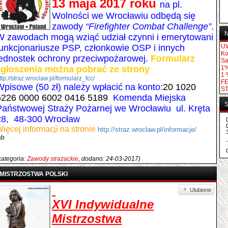
13 maja 2017 roku
na pl.
Wolności we Wrocławiu odbędą się
zawody
“Firefighter Combat Challenge”
.
N
W zawodach mogą wziąć udział czynni i emerytowani
funkcjonariusze PSP, członkowie OSP i innych
UW
Ko
jednostek ochrony przeciwpożarowej.
Formularz
Sa
zgłoszenia można pobrać ze strony
1
1 
ttp://straz.wroclaw.pl/formularz_fcc/
F
Wpisowe (50 zł) należy wpłacić na konto:
20 1020
S
5226 0000 6002 0416 5189
Komenda Miejska
S
Państwowej Straży Pożarnej we Wrocławiu ul. Kręta
28, 48-300 Wrocław
ięcej informacji na stronie
http://straz.wroclaw.pl/informacje/
ab
kategoria:
Zawody strażackie
, dodano: 24-03-2017)
MISTRZOSTWA POLSKI
Ulubione
XVI Indywidualne
Mistrzostwa