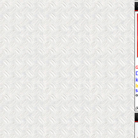
I
5
o
(