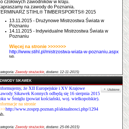
o czołowych zawodników w kraju.
Zapraszamy na zawody do Poznania.
TERMINARZ STIHL® TIMBERSPORTS® 2015
13.11.2015 - Drużynowe Mistrzostwa Świata w
Poznaniu
14.11.2015 - Indywidualne Mistrzostwa Świata w
Poznaniu
Więcej na stronie >>>>>>>
http://www.stihl.pl/mistrzostwa-wiata-w-poznaniu.aspx
łab.
kategoria:
Zawody strażackie
, dodano: 12-11-2015)
ZAWODY SIKAWEK
nformujemy, że XII Europejskie i XV Krajowe
Ulubione
awody Sikawek Konnych odbędą się 16 sierpnia 2015
oku w Śmiglu (powiat kościański, woj. wielkopolskie).
nformacje na stronie
>>>
http://www.zosprp.poznan.pl/aktualnosci.php/1294
ab.
kategoria:
Zawody strażackie
, dodano: 25-06-2015)