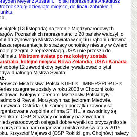
rayden Meyer z Australii. Polski reprezentant Arkadiusz
rozdek zajął dziewiąte miejsce, do finału zabrakło 1
unktu.
ab.
 piątek (13 listopada) na terenie Międzynarodowych
argów Poznańskich reprezentanci z 20 państw walczyli o
ytuł drużynowego Mistrza Świata w cięciu i rąbaniu drewna.
asza reprezentacja to strażacy ochotnicy niestety w ćwierć
inale przegrali z reprezentacją USA i nie przeszli do
ółfinału
.
Mistrzem świata po raz kolejny została
ustralia, kolejne miejsca Nowa Zelandia, USA i Kanada.
 sobotę 12 zawodników będzie rywalizować o tytuł
ndywidualnego Mistrza Świata
.
ab.
Pierwsze Mistrzostwa Polski STIHL® TIMBERSPORTS®
eries rozegrane zostały w roku 2003 w Choczni koło
adowic. Kolejnymi arenami Mistrzostw Polski były:
admorski Rewal, Morzyczyn nad jeziorem Miedwie,
ruszwica, Ostróda. Od samego początku zawody są
rganizowane wspólnie z firmą STIHL, a zawodnicy są
złonkami OSP. Strażacy ochotnicy na zawodach
iędzynarodowych osiągali dobre wyniki co przyczyniło się
o przyznania nam organizacji mistrzostw świata w 2015
oku. Krzysztof Majewski (OSP Rokitki, gm. Chojnów) należy