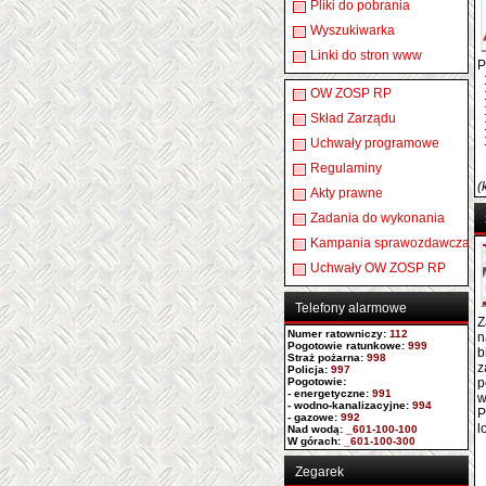
Pliki do pobrania
Wyszukiwarka
Linki do stron www
P
1
OW ZOSP RP
1
1
Skład Zarządu
1
1
Uchwały programowe
Regulaminy
(
Akty prawne
Zadania do wykonania
Kampania sprawozdawcza
Uchwały OW ZOSP RP
Telefony alarmowe
Z
Numer ratowniczy
:
112
n
Pogotowie ratunkowe:
999
b
Straż pożarna:
998
z
Policja:
997
Pogotowie:
p
- energetyczne:
991
w
- wodno-kanalizacyjne:
994
P
- gazowe:
992
l
Nad wodą:
_601-100-100
W górach:
_601-100-300
Zegarek