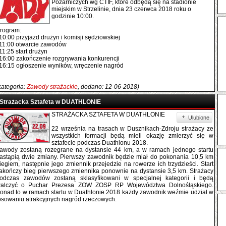
Pożarniczych wg CTIF, które odbędą się na stadionie
miejskim w Strzelinie, dnia 23 czerwca 2018 roku o
godzinie 10:00.
rogram:
0:00 przyjazd drużyn i komisji sędziowskiej
1:00 otwarcie zawodów
1:25 start drużyn
6:00 zakończenie rozgrywania konkurencji
6:15 ogłoszenie wyników, wręczenie nagród
kategoria:
Zawody strażackie
, dodano: 12-06-2018)
Strażacka Sztafeta w DUATHLONIE
STRAŻACKA SZTAFETA W DUATHLONIE
Ulubione
22 września na trasach w Dusznikach-Zdroju strażacy ze
wszystkich formacji będą mieli okazję zmierzyć się w
sztafecie podczas Duathlonu 2018.
awody zostaną rozegrane na dystansie 44 km, a w ramach jednego startu
astąpią dwie zmiany. Pierwszy zawodnik będzie miał do pokonania 10,5 km
iegiem, następnie jego zmiennik przejedzie na rowerze ich trzydzieści. Start
akończy bieg pierwszego zmiennika ponownie na dystansie 3,5 km. Strażacy
odczas zawodów zostaną sklasyfikowani w specjalnej kategorii i będą
alczyć o Puchar Prezesa ZOW ZOSP RP Województwa Dolnośląskiego.
onad to w ramach startu w Duathlonie 2018 każdy zawodnik weźmie udział w
osowaniu atrakcyjnych nagród rzeczowych.