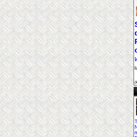
ł
(
N
m