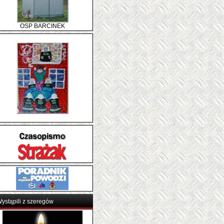
OSP BARCINEK
ystąpili z szeregów