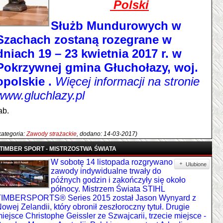
Polski
Służb Mundurowych w
Szachach zostaną rozegrane w
dniach 19 – 23 kwietnia 2017 r. w
Pokrzywnej gmina Głuchołazy, woj.
opolskie .
Więcej informacji na stronie
www.gluchlazy.pl
ab.
kategoria:
Zawody strażackie
, dodano: 14-03-2017)
TIMBER SPORT - MISTRZOSTWA ŚWIATA
W sobotę 14 listopada rozgrywano
Ulubione
zawody indywidualne trwały do
późnych godzin i zakończyły się około
północy. Mistrzem Świata STIHL
TIMBERSPORTS® Series 2015 został Jason Wynyard z
owej Zelandii, który obronił zeszłoroczny tytuł. Drugie
iejsce Christophe Geissler ze Szwajcarii, trzecie miejsce -