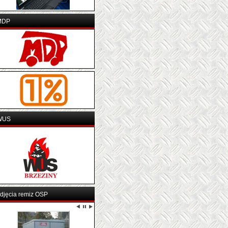
MDP
WUS
djęcia remiz OSP