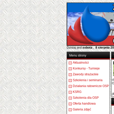
Dzisiaj jest
sobota
,
8 sierpnia 2
Menu strony
Aktualności
Konkursy - Turnieje
Zawody strażackie
c
Szkolenia i seminaria
O
Działania ratownicze OSP
KSRG
(
Szkolenia dla OSP
Oferta handlowa
Galeria zdjęć