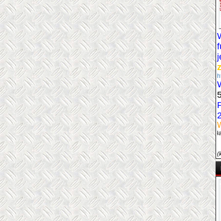
h
W
ł
(