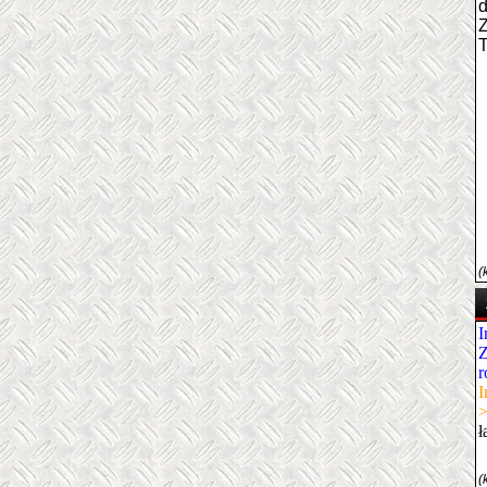
d
(
I
Z
r
I
ł
(