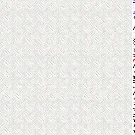
B
D
p
ł
W
T
t
N
f
p
A
W
i
ł
S
W
n
K
o
c
m
d
r