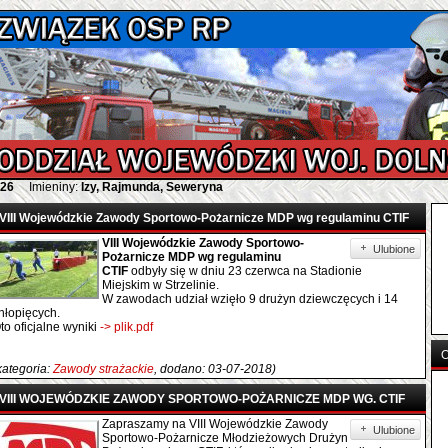
026
Imieniny:
Izy, Rajmunda, Seweryna
VIII Wojewódzkie Zawody Sportowo-Pożarnicze MDP wg regulaminu CTIF
VIII Wojewódzkie Zawody Sportowo-
Ulubione
Pożarnicze MDP wg regulaminu
CTIF
odbyły się w dniu 23 czerwca na Stadionie
Miejskim w Strzelinie.
W zawodach udział wzięło 9 drużyn dziewczęcych i 14
hłopięcych.
to oficjalne wyniki
-> plik.pdf
O
kategoria:
Zawody strażackie
, dodano: 03-07-2018)
VIII WOJEWÓDZKIE ZAWODY SPORTOWO-POŻARNICZE MDP WG. CTIF
Zapraszamy na VIII Wojewódzkie Zawody
Ulubione
Sportowo-Pożarnicze Młodzieżowych Drużyn