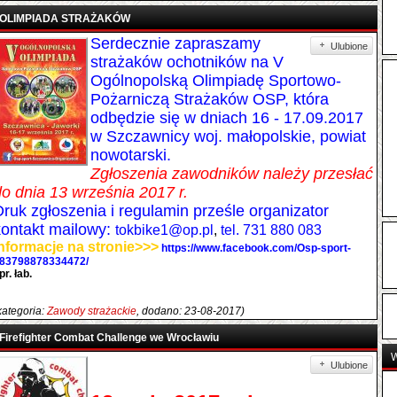
OLIMPIADA STRAŻAKÓW
Serdecznie zapraszamy
Ulubione
strażaków ochotników na V
Ogólnopolską Olimpiadę Sportowo-
Pożarniczą Strażaków OSP, która
odbędzie się w dniach 16 - 17.09.2017
w Szczawnicy woj. małopolskie, powiat
nowotarski.
Zgłoszenia zawodników należy przesłać
do dnia 13 września 2017 r.
Druk zgłoszenia i regulamin prześle organizator
kontakt mailowy:
tokbike1@op.pl
,
tel. 731 880 083
nformacje na stronie>>>
https://www.facebook.com/Osp-sport-
83798878334472/
pr. łab.
kategoria:
Zawody strażackie
, dodano: 23-08-2017)
Firefighter Combat Challenge we Wrocławiu
W
Ulubione