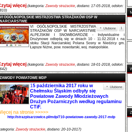
zytaj więcej
(kategoria:
Zawody strażackie
, dodano: 17-05-2018, odsłon:
810)
VI OGÓLNOPOLSKIE MISTRZOSTWA STRAŻAKÓW OSP W
NARCIARSTWIE
VI OGÓLNOPOLSKIE MISTRZOSTWA
1
Ulubione
STRAŻAKÓW OSP W NARCIARSTWIE
ALPEJSKIM I SNOWBOARDZIE - Indywidualne i
Drużynowe odbędą się w dniach 10 - 11.02.2018 r. na
stoku Stacji Narciarskiej Polana Sosny w Niedzicy gm.
Łapsze Niżne, pow. nowotarski, woj. małopolskie.
zytaj więcej
(kategoria:
Zawody strażackie
, dodano: 18-01-2018, odsłon:
642)
ZAWODY POWIATOWE MDP
1
5 października 2017 roku w
Ulubione
Chełmsku Śląskim odbyły się
Powiatowe Zawody Młodzieżowych
Drużyn Pożarniczych według regulaminu
CTiF.
ięcej na stronie >>>>>
Z
http://strazpisarzowice.pl/mdp/710-powiatowe-zawody-2017-mdp
kategoria:
Zawody strażackie
, dodano: 20-10-2017)