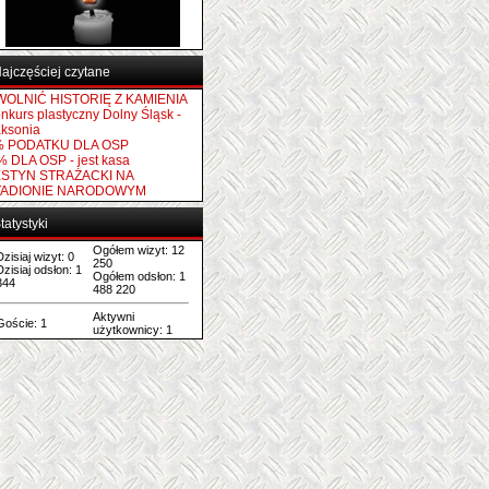
ajczęściej czytane
OLNIĆ HISTORIĘ Z KAMIENIA
nkurs plastyczny Dolny Śląsk -
ksonia
% PODATKU DLA OSP
% DLA OSP - jest kasa
ESTYN STRAŻACKI NA
TADIONIE NARODOWYM
tatystyki
Ogółem wizyt: 12
Dzisiaj wizyt: 0
250
Dzisiaj odsłon: 1
Ogółem odsłon: 1
344
488 220
Aktywni
Goście: 1
użytkownicy: 1